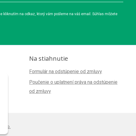
te kliknutím na odkaz, ktorý vám pošleme na váš email. Súhlas môžete
Na stiahnutie
Formulár na odstúpenie od zmluvy
Poučenie o uplatnení práva na odstúpenie
od zmluvy
s.r.o.