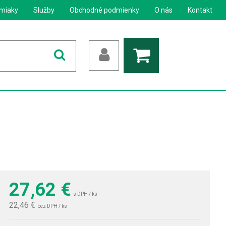
miaky
Služby
Obchodné podmienky
O nás
Kontakt
27,62
€
s DPH / ks
22,46 €
bez DPH / ks