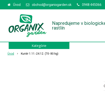
Úvod
obchod@organixgarden.sk
0948 445066
Napredujeme v biologick
rastlín
Kategórie
Úvod
Kuriér 1.11.-24.12. (70- 80 kg)
O