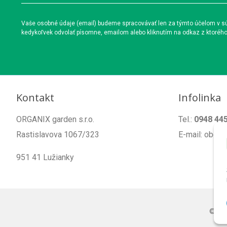
Vaše osobné údaje (email) budeme spracovávať len za týmto účelom v súl
kedykoľvek odvolať písomne, emailom alebo kliknutím na odkaz z ktoréh
Kontakt
Infolinka
ORGANIX garden s.r.o.
Tel.:
0948 44
Rastislavova 1067/323
E-mail: obch
951 41 Lužianky
© 20