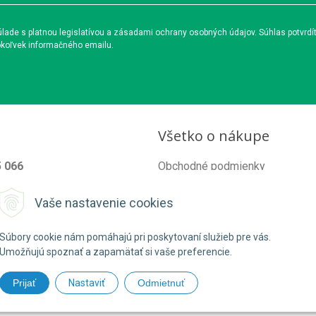
ade s platnou legislatívou a zásadami ochrany osobných údajov. Súhlas potvrdí
okoľvek informačného emailu.
Všetko o nákupe
5 066
Obchodné podmienky
od@organixgarden.sk
Ochrana súkromia
Vaše nastavenie cookies
Reklamačné podmienky
Súbory cookie nám pomáhajú pri poskytovaní služieb pre vás.
Umožňujú spoznať a zapamätať si vaše preferencie.
Prijať
Nastaviť
Odmietnuť
26 ORGANIXgarden •
NextShop
&
e-shop Pohoda Connector
by
NextCom 