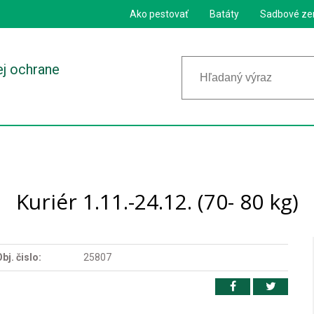
Ako pestovať
Batáty
Sadbové ze
ej ochrane
Kuriér 1.11.-24.12. (70- 80 kg)
bj. čislo:
25807