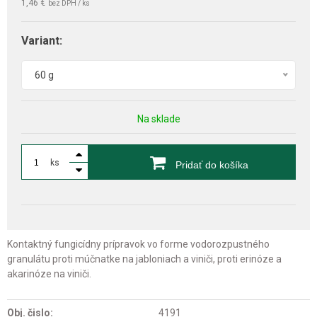
1,46 €
bez DPH / ks
Variant:
60 g
Na sklade
ks
Pridať do košíka
Kontaktný fungicídny prípravok vo forme vodorozpustného
granulátu proti múčnatke na jabloniach a viniči, proti erinóze a
akarinóze na viniči.
Obj. čislo:
4191