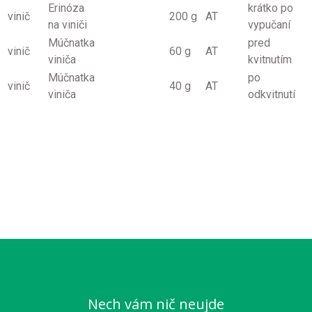
Erinóza
krátko po
vinič
200 g
AT
na viniči
vypučaní
Múčnatka
pred
vinič
60 g
AT
viniča
kvitnutím
Múčnatka
po
vinič
40 g
AT
viniča
odkvitnutí
Nech vám nič neujde