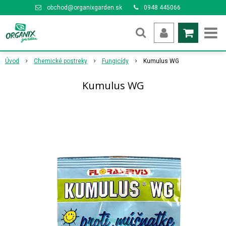
obchod@organixgarden.sk
0948 445066
Úvod
Chemické postreky
Fungicídy
Kumulus WG
Kumulus WG