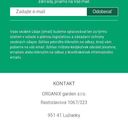
záhrady, priamo na Váš mail.
Odoberať
Vaše osobné údaje (email) budeme spracovávať len za týmto
účelom v súlade s platnou legislatívou a zásadami ochrany
osobných údajov. Súhlas potvrdíte kliknutím na odkaz, ktorý vám
pošleme na váš email. Súhlas môžete kedykoľvek odvolať písomne,
emailom alebo kliknutím na odkaz z ktoréhokoľvek informačného
emailu.
KONTAKT
ORGANIX garden s.r.o.
Rastislavova 1067/323
951 41 Lužianky