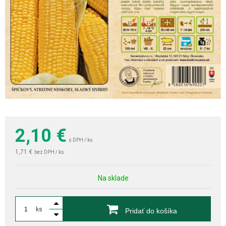
2,10
€
s DPH / ks
1,71 €
bez DPH / ks
Na sklade
ks
Pridať do košíka