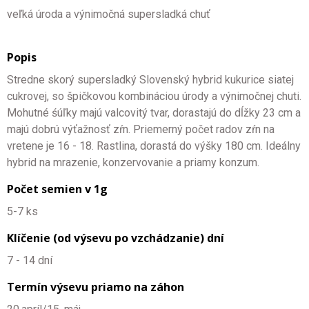
veľká úroda a výnimočná supersladká chuť
Popis
Stredne skorý supersladký Slovenský hybrid kukurice siatej
cukrovej, so špičkovou kombináciou úrody a výnimočnej chuti.
Mohutné śúľky majú valcovitý tvar, dorastajú do dĺžky 23 cm a
majú dobrú výťažnosť zŕn. Priemerný počet radov zŕn na
vretene je 16 - 18. Rastlina, dorastá do výšky 180 cm. Ideálny
hybrid na mrazenie, konzervovanie a priamy konzum.
Počet semien v 1g
5-7 ks
Klíčenie (od výsevu po vzchádzanie) dní
7 - 14 dní
Termín výsevu priamo na záhon