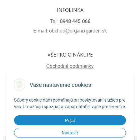
INFOLINKA
Tel.:
0948 445 066
E-mail: obchod@organixgarden.sk
VŠETKO O NÁKUPE
Obchodné podmienky
Ochrana súkromia
Vaše nastavenie cookies
Reklamačné podmienky
Súbory cookie nám pomáhajú pri poskytovaní služieb pre
NA STIAHNUTIE
vás. Umožňujú spoznať a zapamätať si vaše preferencie.
Formulár na odstúpenie od zmluvy
Prijať
Poučenie o uplatnení práva na odstúpenie od zmluvy
Nastaviť