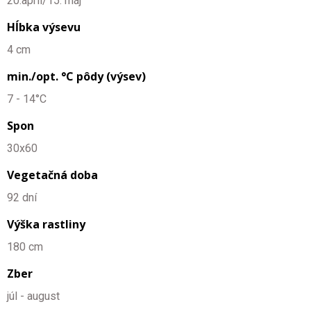
20.apríl/15. máj
Hĺbka výsevu
4 cm
min./opt. °C pôdy (výsev)
7 - 14°C
Spon
30x60
Vegetačná doba
92 dní
Výška rastliny
180 cm
Zber
júl - august