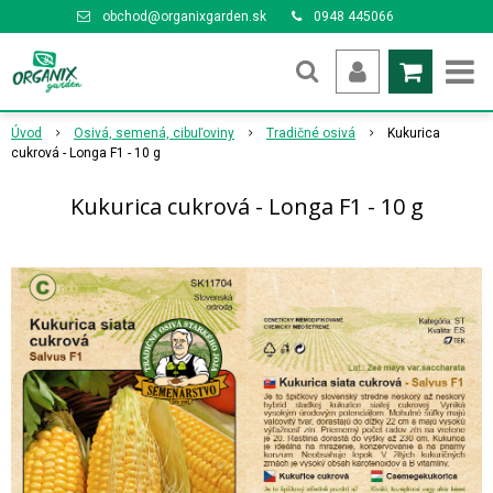
obchod@organixgarden.sk
0948 445066
Úvod
Osivá, semená, cibuľoviny
Tradičné osivá
Kukurica
cukrová - Longa F1 - 10 g
Kukurica cukrová - Longa F1 - 10 g