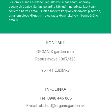
účelom v súlade s platnou legislatívou a zásadami ochrany
osobných údajov. Súhlas potvrdíte kliknutím na odkaz, ktorý vám
pošleme na váš email. Súhlas môžete kedykoľvek odvolať písomne,
emailom alebo kliknutím na odkaz z ktoréhokoľvek informačného
emailu.
KONTAKT
ORGANIX garden s.r.o.
Rastislavova 1067/323
951 41 Lužianky
INFOLINKA
Tel.:
0948 445 066
E-mail: obchod@organixgarden.sk