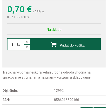
0,70
€
s DPH / ks
0,57 €
bez DPH / ks
Na sklade
ks
Pridať do košíka
Tradičná výborná neskorá veľmi úrodná odroda vhodná na
spracovanie strúhaním a na priamy konzum a skladovanie.
Obj. čislo:
12992
EAN:
8586016690166