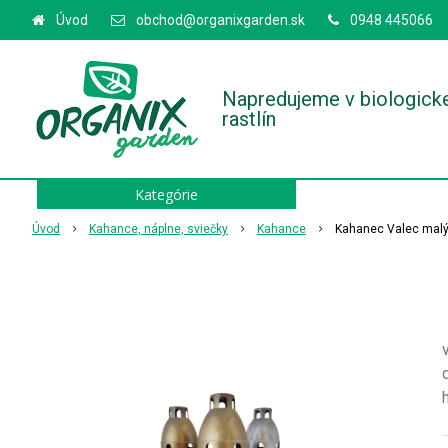
Úvod
obchod@organixgarden.sk
0948 445066
Napredujeme v biologick
rastlín
Kategórie
Úvod
Kahance, náplne, sviečky
Kahance
Kahanec Valec malý