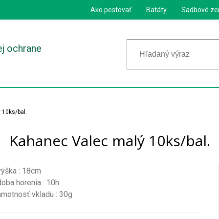
Ako pestovať
Batáty
Sadbové ze
ej ochrane
 10ks/bal.
Kahanec Valec malý 10ks/bal.
výška : 18cm
doba horenia : 10h
hmotnosť vkladu : 30g