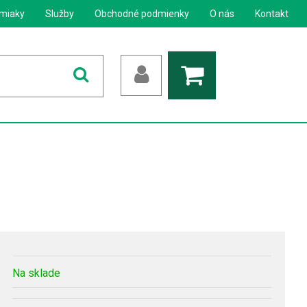
miaky
Služby
Obchodné podmienky
O nás
Kontakt
Na sklade