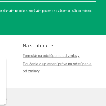
te kliknutím na odkaz, ktorý vám pošleme na váš email. Súhlas môžete
Na stiahnutie
Formulár na odstúpenie od zmluvy
Poučenie o uplatnení práva na odstúpenie
od zmluvy
s.r.o.