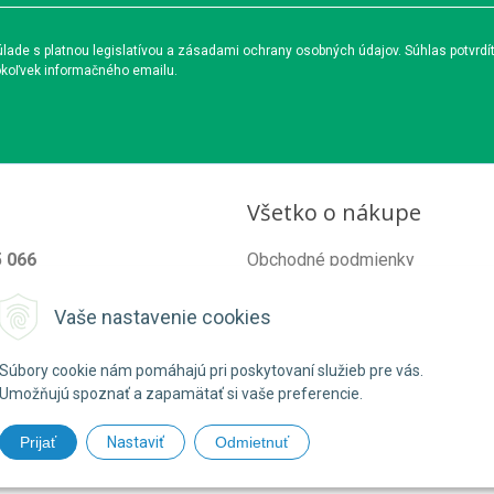
ade s platnou legislatívou a zásadami ochrany osobných údajov. Súhlas potvrdí
okoľvek informačného emailu.
Všetko o nákupe
5 066
Obchodné podmienky
od@organixgarden.sk
Ochrana súkromia
Vaše nastavenie cookies
Reklamačné podmienky
Súbory cookie nám pomáhajú pri poskytovaní služieb pre vás.
Umožňujú spoznať a zapamätať si vaše preferencie.
Prijať
Nastaviť
Odmietnuť
26 ORGANIXgarden •
NextShop
&
e-shop Pohoda Connector
by
NextCom 