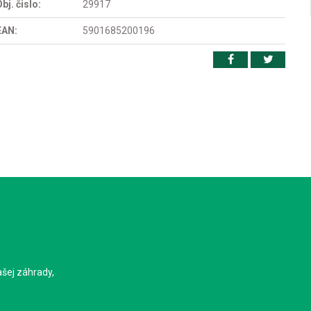
bj. čislo:
29917
EAN:
5901685200196
ašej záhrady,