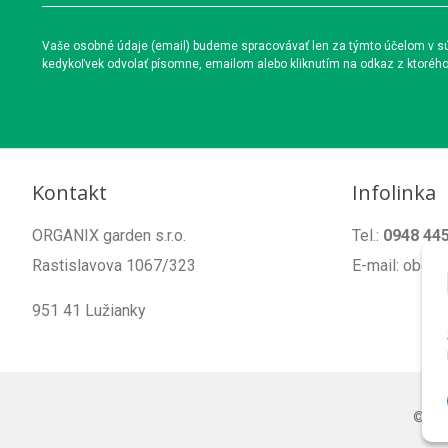
Vaše osobné údaje (email) budeme spracovávať len za týmto účelom v súl
kedykoľvek odvolať písomne, emailom alebo kliknutím na odkaz z ktoréh
Kontakt
Infolinka
ORGANIX garden s.r.o.
Tel.:
0948 44
Rastislavova 1067/323
E-mail: obch
951 41 Lužianky
© 20