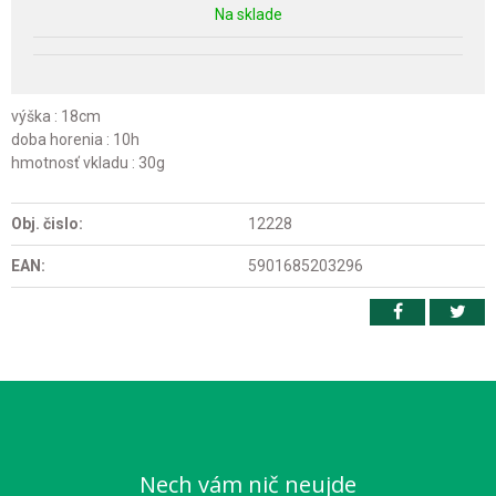
Na sklade
výška : 18cm
doba horenia : 10h
hmotnosť vkladu : 30g
Obj. čislo:
12228
EAN:
5901685203296
Nech vám nič neujde