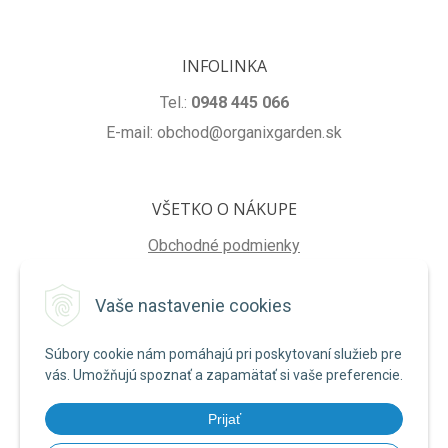
INFOLINKA
Tel.:
0948 445 066
E-mail: obchod@organixgarden.sk
VŠETKO O NÁKUPE
Obchodné podmienky
Ochrana súkromia
Vaše nastavenie cookies
Reklamačné podmienky
Súbory cookie nám pomáhajú pri poskytovaní služieb pre
NA STIAHNUTIE
vás. Umožňujú spoznať a zapamätať si vaše preferencie.
Formulár na odstúpenie od zmluvy
Prijať
Poučenie o uplatnení práva na odstúpenie od zmluvy