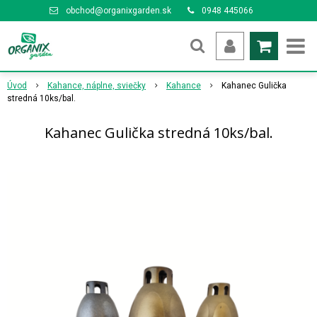
obchod@organixgarden.sk
0948 445066
Úvod
Kahance, náplne, sviečky
Kahance
Kahanec Gulička
stredná 10ks/bal.
Kahanec Gulička stredná 10ks/bal.