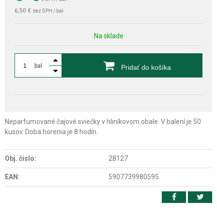
6,50 €
bez DPH / bal
Na sklade
bal
Pridať do košíka
Neparfumované čajové sviečky v hliníkovom obale. V balení je 50
kusov. Doba horenia je 8 hodín.
Obj. čislo:
28127
EAN:
5907739980595