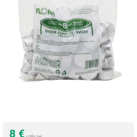
8
€
s DPH / bal