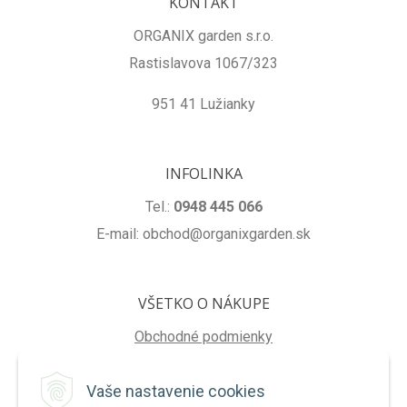
KONTAKT
ORGANIX garden s.r.o.
Rastislavova 1067/323
951 41 Lužianky
INFOLINKA
Tel.:
0948 445 066
E-mail: obchod@organixgarden.sk
VŠETKO O NÁKUPE
Obchodné podmienky
Ochrana súkromia
Vaše nastavenie cookies
Reklamačné podmienky