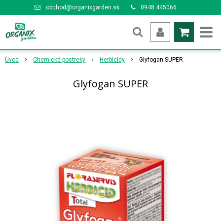
obchod@organixgarden.sk
0948 445066
Úvod
Chemické postreky
Herbicídy
Glyfogan SUPER
Glyfogan SUPER