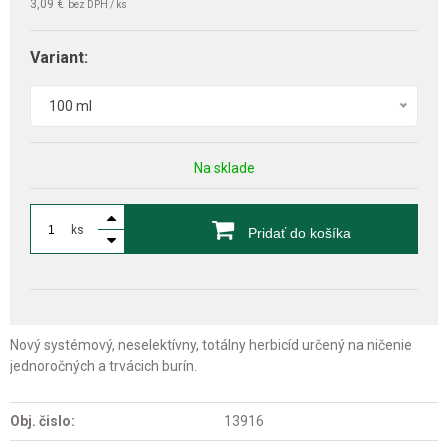
3,09 €
bez DPH / ks
Variant:
100 ml
Na sklade
ks
Pridať do košíka
Nový systémový, neselektívny, totálny herbicíd určený na ničenie
jednoročných a trvácich burín.
Obj. čislo:
13916