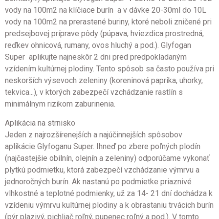
vody na 100m2 na klíčiace burín a v dávke 20-30ml do 10L
vody na 100m2 na prerastené buriny, ktoré neboli zničené pri
predsejbovej príprave pôdy (púpava, hviezdica prostredná,
reďkev ohnicová, rumany, ovos hluchý a pod.). Glyfogan
Super aplikujte najneskôr 2 dni pred predpokladaným
vzídením kultúrnej plodiny. Tento spôsob sa často používa pri
neskorších výsevoch zeleniny (koreninová paprika, uhorky,
tekvica...), v ktorých zabezpečí vzchádzanie rastlín s
minimálnym rizikom zaburinenia.
Aplikácia na strnisko
Jeden z najrozšírenejších a najúčinnejších spôsobov
aplikácie Glyfoganu Super. Ihneď po zbere poľných plodín
(najčastejšie obilnín, olejnín a zeleniny) odporúčame vykonať
plytkú podmietku, ktorá zabezpečí vzchádzanie výmrvu a
jednoročných burín. Ak nastanú po podmietke priaznivé
vlhkostné a teplotné podmienky, už za 14- 21 dní dochádza k
vzídeniu výmrvu kultúrnej plodiny a k obrastaniu trvácich burín
(pýr plazivý, pichliač roľný, pupenec roľný a pod.). V tomto