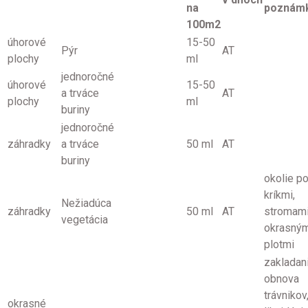
na
poznám
100m2
úhorové
15-50
Pýr
AT
plochy
ml
jednoročné
úhorové
15-50
a trváce
AT
plochy
ml
buriny
jednoročné
záhradky
a trváce
50 ml
AT
buriny
okolie p
kríkmi,
Nežiadúca
záhradky
50 ml
AT
stromami
vegetácia
okrasným
plotmi
zakladan
obnova
trávnikov
okrasné