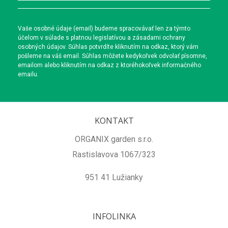
Vaše osobné údaje (email) budeme spracovávať len za týmto
účelom v súlade s platnou legislatívou a zásadami ochrany
osobných údajov. Súhlas potvrdíte kliknutím na odkaz, ktorý vám
pošleme na váš email. Súhlas môžete kedykoľvek odvolať písomne,
emailom alebo kliknutím na odkaz z ktoréhokoľvek informačného
emailu.
KONTAKT
ORGANIX garden s.r.o.
Rastislavova 1067/323
951 41 Lužianky
INFOLINKA