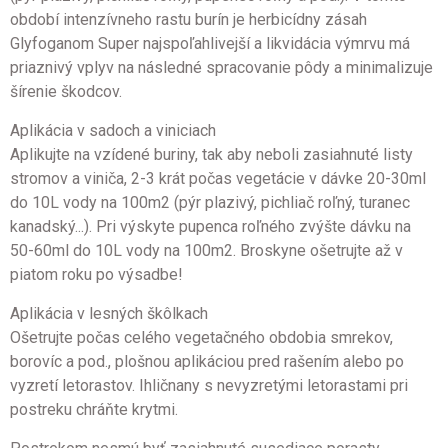
období intenzívneho rastu burín je herbicídny zásah
Glyfoganom Super najspoľahlivejší a likvidácia výmrvu má
priaznivý vplyv na následné spracovanie pôdy a minimalizuje
šírenie škodcov.
Aplikácia v sadoch a viniciach
Aplikujte na vzídené buriny, tak aby neboli zasiahnuté listy
stromov a viniča, 2-3 krát počas vegetácie v dávke 20-30ml
do 10L vody na 100m2 (pýr plazivý, pichliač roľný, turanec
kanadský...). Pri výskyte pupenca roľného zvýšte dávku na
50-60ml do 10L vody na 100m2. Broskyne ošetrujte až v
piatom roku po výsadbe!
Aplikácia v lesných škôlkach
Ošetrujte počas celého vegetačného obdobia smrekov,
borovíc a pod., plošnou aplikáciou pred rašením alebo po
vyzretí letorastov. Ihličnany s nevyzretými letorastami pri
postreku chráňte krytmi.