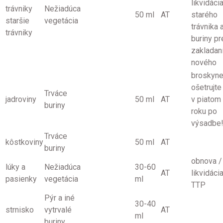
likvidáci
trávniky
Nežiadúca
50 ml
AT
starého
staršie
vegetácia
trávnika 
trávniky
buriny pr
zakladan
nového
broskyn
ošetrujte
Trváce
jadroviny
50 ml
AT
v piatom
buriny
roku po
výsadbe
Trváce
kôstkoviny
50 ml
AT
buriny
obnova /
lúky a
Nežiadúca
30-60
AT
likvidáci
pasienky
vegetácia
ml
TTP
Pýr a iné
30-40
strnisko
vytrvalé
AT
ml
buriny