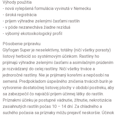
Výhody použitia
- nová vylepšená formulácia vyvinutá v Nemecku
- široká registrácia
- príjem výhradne zelenými časťami rastlín
- v pôde nezanecháva žiadne rezíduá
- výborný ekotoxikologický profil
Pôsobenie prípravku
Glyfogan Super je neselektívny, totálny (ničí všetky porasty)
listový herbicíd so systémovým účinkom. Rastliny ho
prijímajú výhradne zelenými časťami a asimilačným prúdením
je rozvádzaný do celej rastliny. Ničí všetky trváce a
jednoročné rastliny. Nie je prijímaný koreňmi a nepôsobí na
semená. Predpokladom úspešného zničenia trvácich burín je
vytvorenie dostatočnej listovej plochy v období postreku, aby
sa zabezpečil čo najväčší príjem účinnej látky do rastlín.
Príznakmi účinku je postupné vädnutie, žltnutie, nekrotizácia
zasiahnutých rastlín počas 10 – 14 dní. Za chladného a
suchého počasia sa príznaky môžu prejaviť neskoršie. Účinok