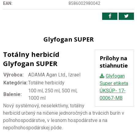
EAN:
8586002980042
Glyfogan SUPER
Totálny herbicíd
Prílohy na
Glyfogan SUPER
stiahnutie
Výrobca:
ADAMA Agan Ltd., Izrael
Glyfogan
Kategória:
Totálne herbicídy
Super etiketa
100 ml, 250 ml, 500 ml,
ÚKSÚP- 17-
Balenie:
1000 ml
00067-MB
Nový systémový, neselektívny, totálny
herbicíd určený na ničenie jednoročných a trvácich burín v
poľnohospodárstve, v lesnom hospodárstve a na
nepoľnohospodárskej pôde.