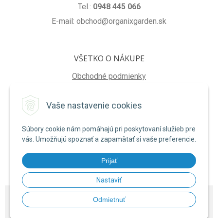
Tel.:
0948 445 066
E-mail: obchod@organixgarden.sk
VŠETKO O NÁKUPE
Obchodné podmienky
Ochrana súkromia
Vaše nastavenie cookies
Reklamačné podmienky
Súbory cookie nám pomáhajú pri poskytovaní služieb pre
NA STIAHNUTIE
vás. Umožňujú spoznať a zapamätať si vaše preferencie.
Formulár na odstúpenie od zmluvy
Prijať
Poučenie o uplatnení práva na odstúpenie od zmluvy
Nastaviť
© 2026 ORGANIXgarden •
NextShop
&
e-shop Pohoda Connector
by
NextCom
Odmietnuť
s.r.o.