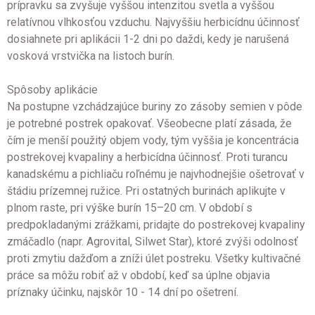
prípravku sa zvyšuje vyššou intenzitou svetla a vyššou
relatívnou vlhkosťou vzduchu. Najvyššiu herbicídnu účinnosť
dosiahnete pri aplikácii 1-2 dni po daždi, kedy je narušená
vosková vrstvička na listoch burín.
Spôsoby aplikácie
Na postupne vzchádzajúce buriny zo zásoby semien v pôde
je potrebné postrek opakovať. Všeobecne platí zásada, že
čím je menší použitý objem vody, tým vyššia je koncentrácia
postrekovej kvapaliny a herbicídna účinnosť. Proti turancu
kanadskému a pichliaču roľnému je najvhodnejšie ošetrovať v
štádiu prízemnej ružice. Pri ostatných burinách aplikujte v
plnom raste, pri výške burín 15–20 cm. V období s
predpokladanými zrážkami, pridajte do postrekovej kvapaliny
zmáčadlo (napr. Agrovital, Silwet Star), ktoré zvýši odolnosť
proti zmytiu dažďom a zníži úlet postreku. Všetky kultivačné
práce sa môžu robiť až v období, keď sa úplne objavia
príznaky účinku, najskôr 10 - 14 dní po ošetrení.