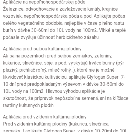
Aplikácie na nepoľnohospodárskej pôde
Železnice, odvodňovacie a zavlažovacie kanály, krajnice
vozoviek, nepoľnohospodárska pôda a pod. Aplikujte počas
celého vegetačného obdobia, najlepšie v čase plného rastu
burín v dávke 30-60ml do 10L vody na 100m2. Vlhké a teplé
počasie zvyšuje účinnosť herbicídneho zásahu.
Aplikácia pred sejbou kultúrnej plodiny
Ak sa na pozemkoch pred sejbou zemiakov, zeleniny,
kukurice, slnečnice, sóje, a pod. vyskytujú trváce buriny (pýr
plazivý, pichliač roľný, mlieč roľný...), ktoré nie je možné
likvidovať klasickou kultiváciou, aplikujte Glyfogan Super 7-
10 dní pred predpokladaným výsevom v dávke 30-50ml do
10L vody na 100m2. Hlavnou výhodou aplikácie je
skutočnosť, že prípravok nepôsobí na semená, ani na klíčiace
rastliny kultúrnych plodín.
Aplikácia pred vzídením kultúrnej plodiny
Pred vzídením kultúrnej plodiny (kukurica, slnečnica,
zemiaky...) aplikujte Glyfogan Super v dávke 10-20ml do 10L