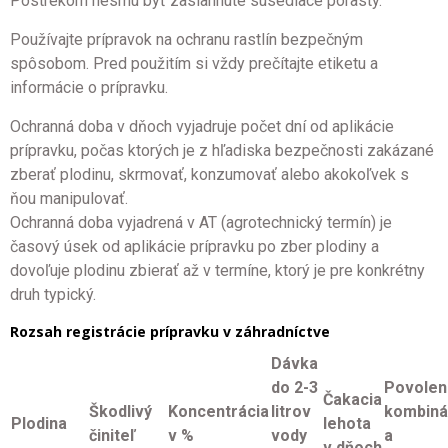
Postrekom nesmú byť zasiahnuté susediace porasty.
Používajte prípravok na ochranu rastlín bezpečným
spôsobom. Pred použitím si vždy prečítajte etiketu a
informácie o prípravku.
Ochranná doba v dňoch vyjadruje počet dní od aplikácie
prípravku, počas ktorých je z hľadiska bezpečnosti zakázané
zberať plodinu, skrmovať, konzumovať alebo akokoľvek s
ňou manipulovať.
Ochranná doba vyjadrená v AT (agrotechnický termín) je
časový úsek od aplikácie prípravku po zber plodiny a
dovoľuje plodinu zbierať až v termíne, ktorý je pre konkrétny
druh typický.
Rozsah registrácie prípravku v záhradníctve
Dávka
do 2-3
Povolen
Čakacia
Škodlivý
Koncentrácia
litrov
kombiná
Plodina
lehota
činiteľ
v %
vody
a
v dňoch