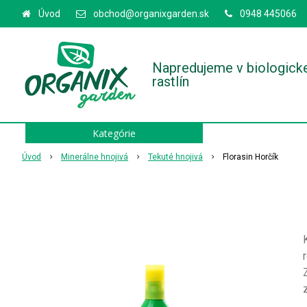
Úvod
obchod@organixgarden.sk
0948 445066
Napredujeme v biologick
rastlín
Kategórie
Úvod
Minerálne hnojivá
Tekuté hnojivá
Florasin Horčík