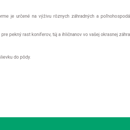
forme je určené na výživu rôznych záhradných a poľnohospodá
pre pekný rast koniferov, túj a ihličnanov vo vašej okrasnej záhr
álievku do pôdy.