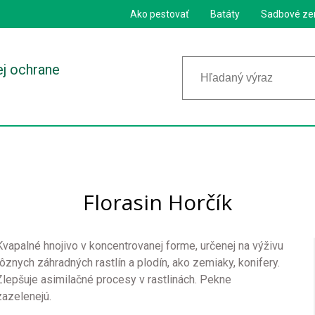
Ako pestovať
Batáty
Sadbové ze
ej ochrane
Florasin Horčík
Kvapalné hnojivo v koncentrovanej forme, určenej na výživu
rôznych záhradných rastlín a plodín, ako zemiaky, konifery.
Zlepšuje asimilačné procesy v rastlinách. Pekne
zazelenejú.