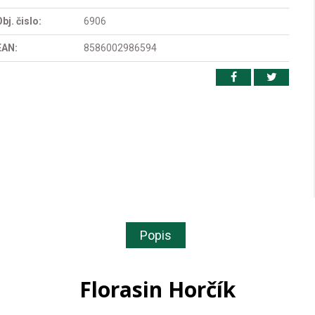
bj. čislo:
6906
EAN:
8586002986594
Popis
Florasin Horčík