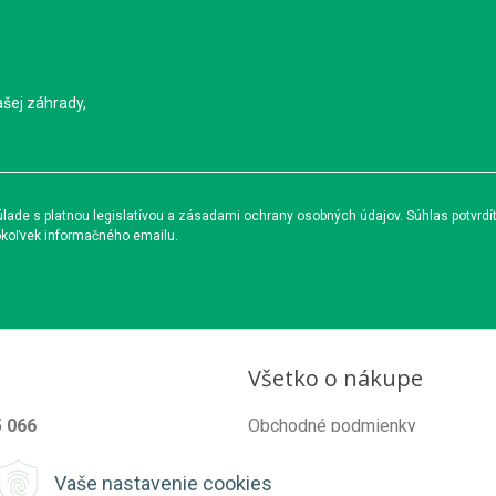
ašej záhrady,
ade s platnou legislatívou a zásadami ochrany osobných údajov. Súhlas potvrdí
okoľvek informačného emailu.
Všetko o nákupe
5 066
Obchodné podmienky
od@organixgarden.sk
Ochrana súkromia
Vaše nastavenie cookies