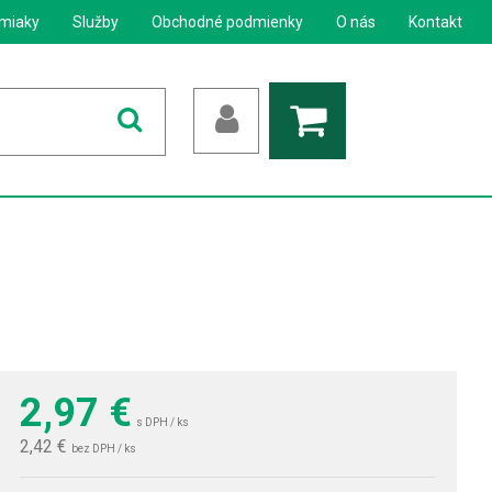
miaky
Služby
Obchodné podmienky
O nás
Kontakt
2,97
€
s DPH / ks
2,42 €
bez DPH / ks