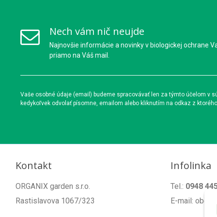
Nech vám nič neujde
Najnovšie informácie a novinky v biologickej ochrane V
priamo na Váš mail.
Vaše osobné údaje (email) budeme spracovávať len za týmto účelom v súl
kedykoľvek odvolať písomne, emailom alebo kliknutím na odkaz z ktoréh
Kontakt
Infolinka
ORGANIX garden s.r.o.
Tel.:
0948 44
Rastislavova 1067/323
E-mail: obch