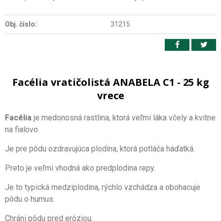
Obj. čislo:
31215
Facélia vratičolistá ANABELA C1 - 25 kg
vrece
Facélia
je medonosná rastlina, ktorá veľmi láka včely a kvitne
na fialovo.
Je pre pôdu ozdravujúca plodina, ktorá potláča háďatká.
Preto je veľmi vhodná ako predplodina repy.
Je to typická medziplodina, rýchlo vzchádza a obohacuje
pôdu o humus.
Chráni pôdu pred eróziou.