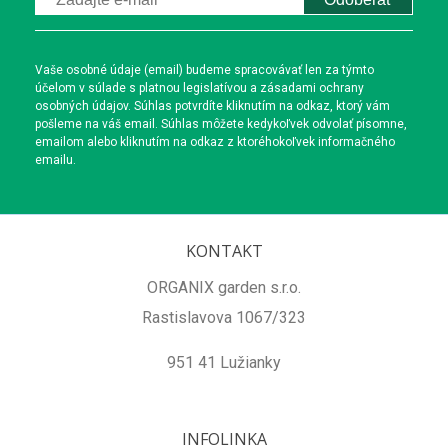
Vaše osobné údaje (email) budeme spracovávať len za týmto
účelom v súlade s platnou legislatívou a zásadami ochrany
osobných údajov. Súhlas potvrdíte kliknutím na odkaz, ktorý vám
pošleme na váš email. Súhlas môžete kedykoľvek odvolať písomne,
emailom alebo kliknutím na odkaz z ktoréhokoľvek informačného
emailu.
KONTAKT
ORGANIX garden s.r.o.
Rastislavova 1067/323
951 41 Lužianky
INFOLINKA