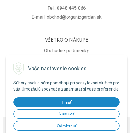
Tel.:
0948 445 066
E-mail: obchod@organixgarden.sk
VŠETKO O NÁKUPE
Obchodné podmienky
Ochrana súkromia
Vaše nastavenie cookies
Reklamačné podmienky
Súbory cookie nám pomáhajú pri poskytovaní služieb pre
NA STIAHNUTIE
vás. Umožňujú spoznať a zapamätať si vaše preferencie.
Formulár na odstúpenie od zmluvy
Prijať
Poučenie o uplatnení práva na odstúpenie od zmluvy
Nastaviť
© 2026 ORGANIXgarden •
NextShop
&
e-shop Pohoda Connector
by
NextCom
Odmietnuť