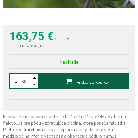
163,75
€
s DPH / ks
133,13 €
bez DPH / ks
Na sklade
ks
Pridať do košíka
Facélia je medonosná rastlina, ktorá veľmi láka včely a kvitne na
fialovo. Je pre pôdu ozdravujúca plodina, ktorá potláča háďatká.
Preto je veľmi vhodná ako predplodina repy. Je to typická
medziplodina, rýchlo vzchádza a obohacuje pôdu o humus.