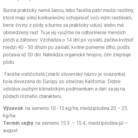
Burina prakticky nemá šancu, lebo facélia patrí medzi rastliny,
ktoré majú silnú konkurenčnú schopnosť voči iným rastlinám,
berie živiny z pôdy a burina sa prakticky udusí, alebo má
obmedzený rast. Tu je jej využitie na odburinenie menších
plôch a záhonov. Vzchádza o 14 dní po vysiatí, začína kvitnúť
medzi 40 - 50 dňom po zasiatí, kvitne pomerne dlho, podľa
počasia až 50 dní. Nahrádza organické hnojivo, čím zlepšuje
pôdu.
Facélia vratičolistá (starší slovenský názov je sväzonka)
bola dovezená do Európy zo slnečnej Kalifornie. Dobre
odoláva suchým klimatickým podmienkam a darí sa jej na
pôdach rôzneho charakteru.
Výsevok
: na semeno 10 -15 kg/ha, medziplodina 20 – 25
kg/ha
Termín sejby
: na semeno 15.3. – 15.4., medziplodina júl –
august