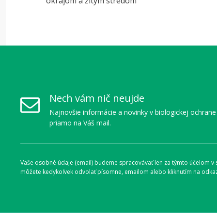
okrajom a žltým stredom
Nech vám nič neujde
Najnovšie informácie a novinky v biologickej ochrane
priamo na Váš mail.
Vaše osobné údaje (email) budeme spracovávať len za týmto účelom v sú
môžete kedykoľvek odvolať písomne, emailom alebo kliknutím na odkaz