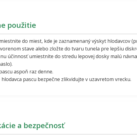
e použitie
iestnite do miest, kde je zaznamenaný výskyt hlodavcov (pr
vorenom stave alebo zložte do tvaru tunela pre lepšiu diskr
u účinnosť umiestnite do stredu lepovej dosky malú návna
aslo).
pascu aspoň raz denne.
hlodavca pascu bezpečne zlikvidujte v uzavretom vrecku.
kácie a bezpečnosť