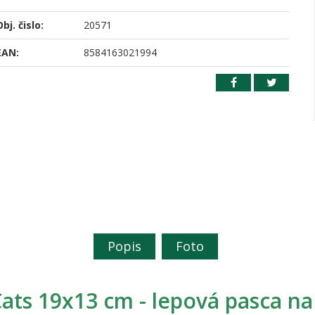
bj. čislo:
20571
EAN:
8584163021994
Popis
Foto
ats 19x13 cm - lepová pasca na