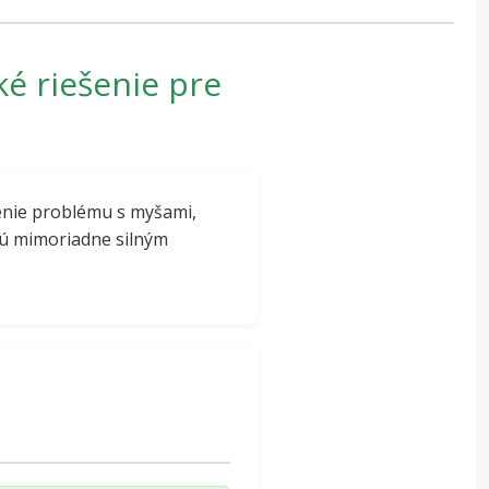
ké riešenie pre
enie problému s myšami,
tú mimoriadne silným