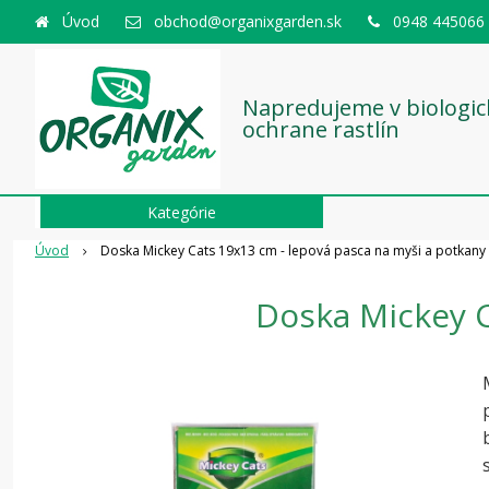
Úvod
obchod@organixgarden.sk
0948 445066
Napredujeme v biologic
ochrane rastlín
Kategórie
Úvod
Doska Mickey Cats 19x13 cm - lepová pasca na myši a potkany
Doska Mickey C