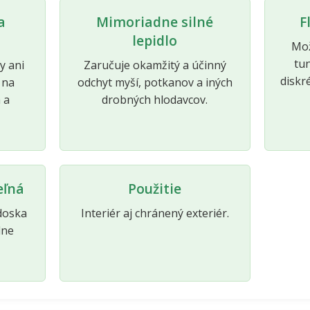
a
Mimoriadne silné
F
lepidlo
Mož
tun
y ani
Zaručuje okamžitý a účinný
diskr
 na
odchyt myší, potkanov a iných
 a
drobných hlodavcov.
eľná
Použitie
 doska
Interiér aj chránený exteriér.
lne