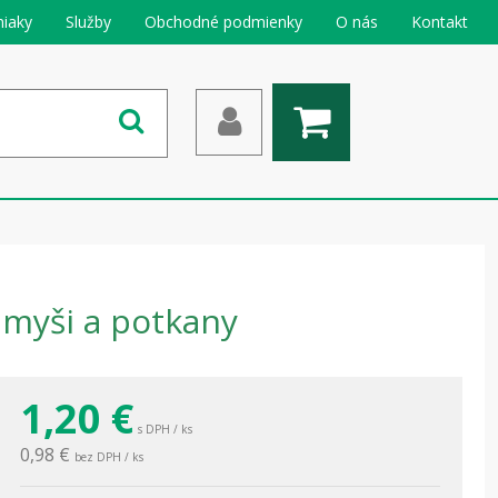
iaky
Služby
Obchodné podmienky
O nás
Kontakt
 myši a potkany
1,20
€
s DPH / ks
0,98 €
bez DPH / ks