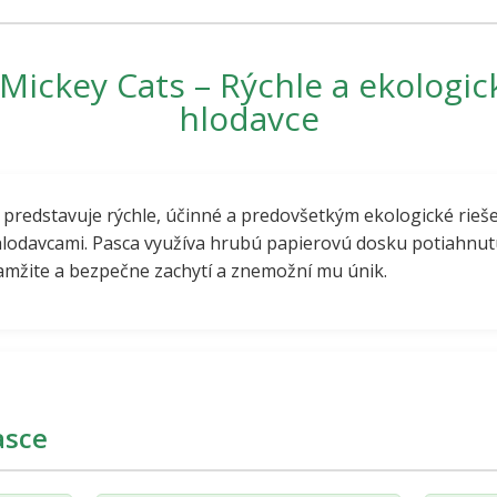
ickey Cats – Rýchle a ekologic
hlodavce
predstavuje rýchle, účinné a predovšetkým ekologické rieš
hlodavcami. Pasca využíva hrubú papierovú dosku potiahnu
amžite a bezpečne zachytí a znemožní mu únik.
asce