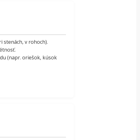
i stenách, v rohoch).
étnosť.
du (napr. oriešok, kúsok