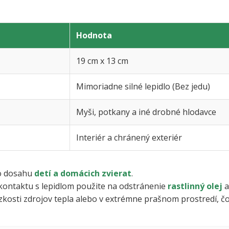
Hodnota
19 cm x 13 cm
Mimoriadne silné lepidlo (Bez jedu)
Myši, potkany a iné drobné hlodavce
Interiér a chránený exteriér
o dosahu
detí a domácich zvierat
.
ontaktu s lepidlom použite na odstránenie
rastlinný olej
a
zkosti zdrojov tepla alebo v extrémne prašnom prostredí, čo 