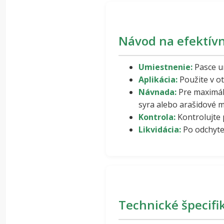
Návod na efektívn
Umiestnenie:
Pasce um
Aplikácia:
Použite v ot
Návnada:
Pre maximáln
syra alebo arašidové m
Kontrola:
Kontrolujte 
Likvidácia:
Po odchyte 
Technické špecifi