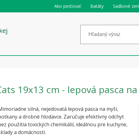
Ako pestovať
Batáty
Sadbové zem
kej
ats 19x13 cm - lepová pasca na
Mimoriadne silná, nejedovatá lepová pasca na myši,
potkany a drobné hlodavce. Zaručuje efektívny odchyt
bez použitia toxických chemikálií, ideálnou pre kuchyne,
sklady a domácnosti.