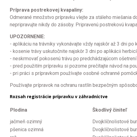
Príprava postrekovej kvapaliny:
Odmerané množstvo prípravku vlejte za stáleho miešania d
nepripravujte nikdy do zásoby. Pripravenú postrekovú kvapa
UPOZORNENIE:
- aplikáciu na trávniky vykonávajte vždy najskôr až 3 dni po 
- kosenie trávy uskutočnite najskôr 3 dni po aplikácii herbic
- neskrmovať pokosenú trávu po predchádzajúcom ošetrení
- pred použitím prípravku si pozorne prečítajte návod na pou
- pri práci s prípravkom používajte osobné ochranné pomôc
Používajte prípravok na ochranu rastlín bezpečným spôsobom
Rozsah registrácie prípravku v záhradníctve
Plodina
Škodlivý činiteľ
jačmeň ozimný
Dvojklíčnolistové bur
pšenica ozimná
Dvojklíčnolistové bur