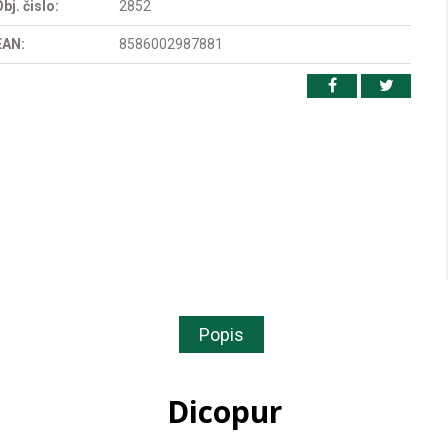
bj. čislo:
2852
EAN:
8586002987881
Popis
Dicopur