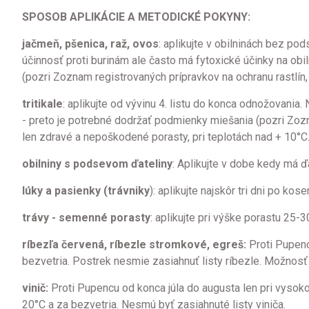
SPOSOB APLIKÁCIE A METODICKÉ POKYNY:
jačmeň, pšenica, raž, ovos
: aplikujte v obilninách bez p
účinnosť proti burinám ale často má fytoxické účinky na obi
(pozri Zoznam registrovaných prípravkov na ochranu rastlín
tritikale
: aplikujte od vývinu 4. listu do konca odnožovania
- preto je potrebné dodržať podmienky miešania (pozri Zozn
len zdravé a nepoškodené porasty, pri teplotách nad + 10°C
obilniny s podsevom ďateliny
: Aplikujte v dobe kedy má ďa
lúky a pasienky (trávniky
): aplikujte najskôr tri dni po ko
trávy - semenné porasty
: aplikujte pri výške porastu 25-
ríbezľa červená, ríbezle stromkové, egreš:
Proti Pupenc
bezvetria. Postrek nesmie zasiahnuť listy ríbezle. Možnosť 
vinič:
Proti Pupencu od konca júla do augusta len pri vysoko
20°C a za bezvetria. Nesmú byť zasiahnuté listy viniča.