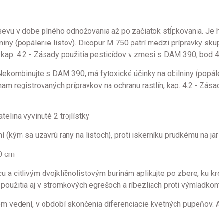
odsevu v dobe plného odnožovania až po začiatok stĺpkovania. J
lniny (popálenie listov). Dicopur M 750 patrí medzi prípravky sk
, kap. 4.2 - Zásady použitia pesticídov v zmesi s DAM 390, bod 4
. Nekombinujte s DAM 390, má fytoxické účinky na obilniny (popále
am registrovaných prípravkov na ochranu rastlín, kap. 4.2 - Zása
.
telina vyvinuté 2 trojlístky
sení (kým sa uzavrú rany na listoch), proti iskerníku prudkému na 
30 cm
u a citlivým dvojklíčnolistovým burinám aplikujte po zbere, ku k
použitia aj v stromkových egrešoch a ríbezliach proti výmladkom
m vedení, v období skončenia diferenciacie kvetných pupeňov. Apl