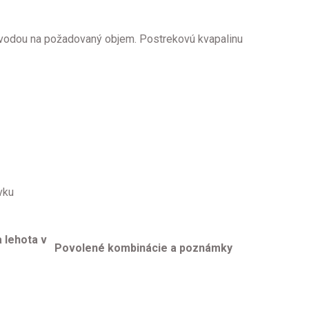
 vodou na požadovaný objem. Postrekovú kvapalinu
vku
 lehota v
Povolené kombinácie a poznámky