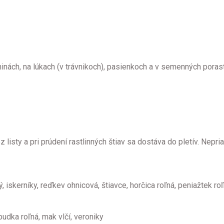
lninách, na lúkach (v trávnikoch), pasienkoch a v semenných porast
listy a pri prúdení rastlinných štiav sa dostáva do pletív. Nep
ý, iskerníky, reďkev ohnicová, štiavce, horčica roľná, peniažtek ro
udka roľná, mak vlčí, veroniky