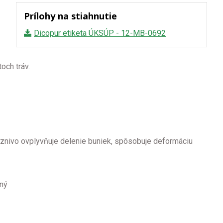
Prílohy na stiahnutie
Dicopur etiketa ÚKSÚP - 12-MB-0692
och tráv.
riaznivo ovplyvňuje delenie buniek, spôsobuje deformáciu
ľný