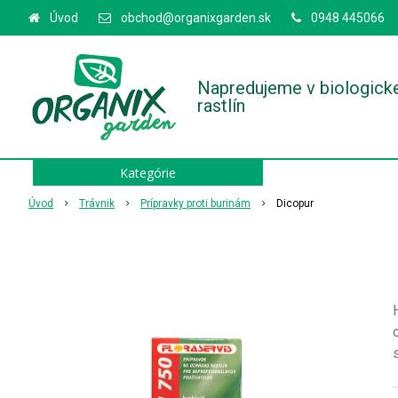
Úvod
obchod@organixgarden.sk
0948 445066
Napredujeme v biologick
rastlín
Kategórie
Úvod
Trávnik
Prípravky proti burinám
Dicopur