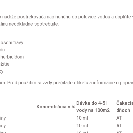
o nádrže postrekovača naplneného do polovice vodou a doplňte
linu neodkladne spotrebujte.
kosení trávy
ídu
 herbicídom
žitie
ky
. Pred použitím si vždy prečítajte etiketu a informácie o prípra
Dávka do 4-5l
Čakacia
Koncentrácia v %
vody na 100m2
dňoch
iny
10 ml
AT
iny
10 ml
AT