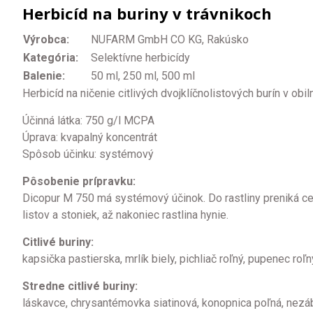
Herbicíd na buriny v trávnikoch
Výrobca:
NUFARM GmbH CO KG, Rakúsko
Kategória:
Selektívne herbicídy
Balenie:
50 ml, 250 ml, 500 ml
Herbicíd na ničenie citlivých dvojklíčnolistových burín v obi
Účinná látka: 750 g/l MCPA
Úprava: kvapalný koncentrát
Spôsob účinku: systémový
Pôsobenie prípravku:
Dicopur M 750 má systémový účinok. Do rastliny preniká cez 
listov a stoniek, až nakoniec rastlina hynie.
Citlivé buriny:
kapsička pastierska, mrlík biely, pichliač roľný, pupenec roľn
Stredne citlivé buriny:
láskavce, chrysantémovka siatinová, konopnica poľná, nezáb