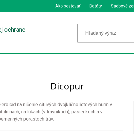
Ako pestovať
Batáty
Sadbové ze
ej ochrane
Dicopur
Herbicíd na ničenie citlivých dvojklíčnolistových burín v
obilninách, na lúkach (v trávnikoch), pasienkoch a v
semenných porastoch tráv.