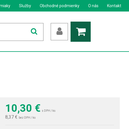
miaky
Služby
Obchodné podmienky
O nás
Kontakt
10,30
€
s DPH / ks
8,37 €
bez DPH / ks