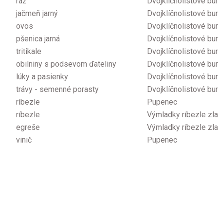
raž
Dvojklíčnolistové bur
jačmeň jarný
Dvojklíčnolistové bur
ovos
Dvojklíčnolistové bur
pšenica jarná
Dvojklíčnolistové bur
tritikale
Dvojklíčnolistové bur
obilniny s podsevom ďateliny
Dvojklíčnolistové bur
lúky a pasienky
Dvojklíčnolistové bur
trávy - semenné porasty
Dvojklíčnolistové bur
ríbezle
Pupenec
ríbezle
Výmladky ríbezle zla
egreše
Výmladky ríbezle zla
vinič
Pupenec