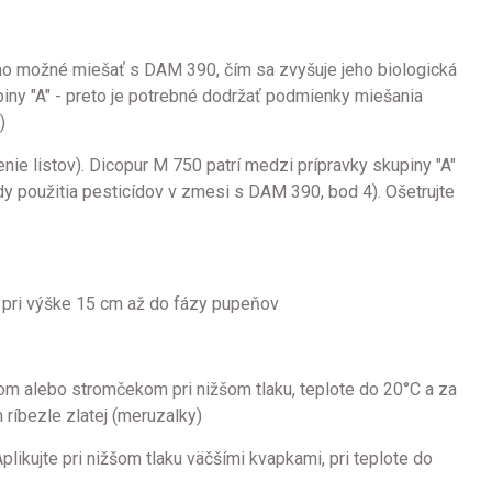
e ho možné miešať s DAM 390, čím sa zvyšuje jeho biologická
upiny "A" - preto je potrebné dodržať podmienky miešania
)
nie listov). Dicopur M 750 patrí medzi prípravky skupiny "A"
dy použitia pesticídov v zmesi s DAM 390, bod 4). Ošetrujte
jar pri výške 15 cm až do fázy pupeňov
rom alebo stromčekom pri nižšom tlaku, teplote do 20°C a za
 ríbezle zlatej (meruzalky)
ikujte pri nižšom tlaku väčšími kvapkami, pri teplote do