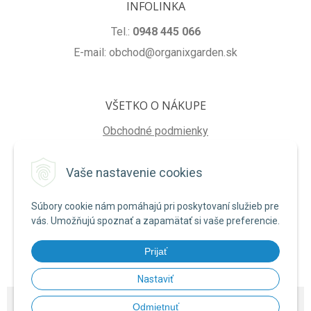
INFOLINKA
Tel.:
0948 445 066
E-mail: obchod@organixgarden.sk
VŠETKO O NÁKUPE
Obchodné podmienky
Ochrana súkromia
Vaše nastavenie cookies
Reklamačné podmienky
Súbory cookie nám pomáhajú pri poskytovaní služieb pre
NA STIAHNUTIE
vás. Umožňujú spoznať a zapamätať si vaše preferencie.
Formulár na odstúpenie od zmluvy
Prijať
Poučenie o uplatnení práva na odstúpenie od zmluvy
Nastaviť
© 2026 ORGANIXgarden •
NextShop
&
e-shop Pohoda Connector
by
NextCom
Odmietnuť