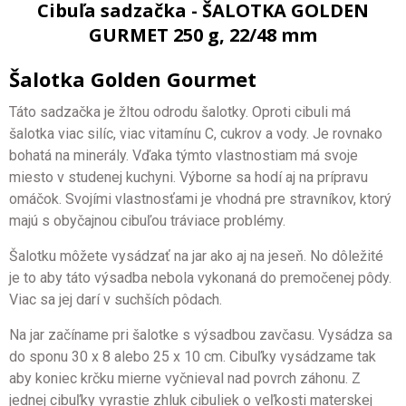
Cibuľa sadzačka - ŠALOTKA GOLDEN
GURMET 250 g, 22/48 mm
Šalotka Golden Gourmet
Táto sadzačka je žltou odrodu šalotky. Oproti cibuli má
šalotka viac silíc, viac vitamínu C, cukrov a vody. Je rovnako
bohatá na minerály. Vďaka týmto vlastnostiam má svoje
miesto v studenej kuchyni. Výborne sa hodí aj na prípravu
omáčok. Svojími vlastnosťami je vhodná pre stravníkov, ktorý
majú s obyčajnou cibuľou tráviace problémy.
Šalotku môžete vysádzať na jar ako aj na jeseň. No dôležité
je to aby táto výsadba nebola vykonaná do premočenej pôdy.
Viac sa jej darí v suchších pôdach.
Na jar začíname pri šalotke s výsadbou zavčasu. Vysádza sa
do sponu 30 x 8 alebo 25 x 10 cm. Cibuľky vysádzame tak
aby koniec krčku mierne vyčnieval nad povrch záhonu. Z
jednej cibuľky vyrastie zhluk cibuliek o veľkosti materskej