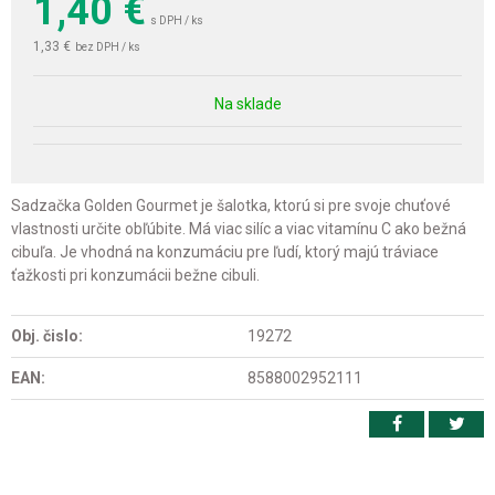
1,40
€
s DPH / ks
1,33 €
bez DPH / ks
Na sklade
Sadzačka Golden Gourmet je šalotka, ktorú si pre svoje chuťové
vlastnosti určite obľúbite. Má viac silíc a viac vitamínu C ako bežná
cibuľa. Je vhodná na konzumáciu pre ľudí, ktorý majú tráviace
ťažkosti pri konzumácii bežne cibuli.
Obj. čislo:
19272
EAN:
8588002952111