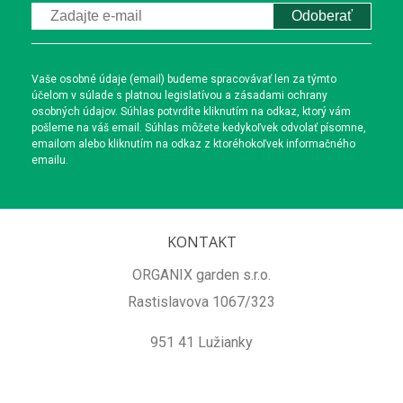
Odoberať
Vaše osobné údaje (email) budeme spracovávať len za týmto
účelom v súlade s platnou legislatívou a zásadami ochrany
osobných údajov. Súhlas potvrdíte kliknutím na odkaz, ktorý vám
pošleme na váš email. Súhlas môžete kedykoľvek odvolať písomne,
emailom alebo kliknutím na odkaz z ktoréhokoľvek informačného
emailu.
KONTAKT
ORGANIX garden s.r.o.
Rastislavova 1067/323
951 41 Lužianky