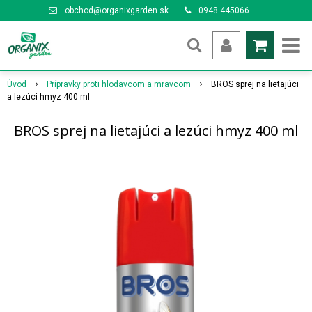
obchod@organixgarden.sk
0948 445066
Úvod
Prípravky proti hlodavcom a mravcom
BROS sprej na lietajúci
a lezúci hmyz 400 ml
BROS sprej na lietajúci a lezúci hmyz 400 ml