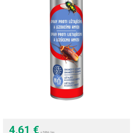
4,61
€
s DPH / ks