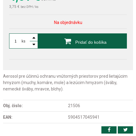
3,75 €
bez DPH / ks
Na objednávku
ks
Pridať do košíka
Aerosol pre účinnú ochranu vnútorných priestorov pred lietajúcim
hmyzom (muchy, komáre, mole) a lezúcim hmyzom (šváby,
nemecké šváby, mravce, blchy).
Obj. čislo:
21506
EAN:
5904517045941