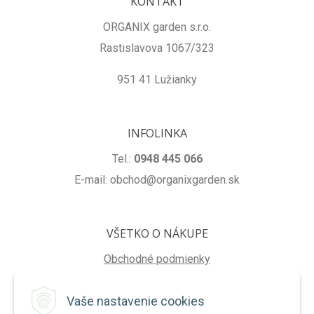
KONTAKT
ORGANIX garden s.r.o.
Rastislavova 1067/323
951 41 Lužianky
INFOLINKA
Tel.:
0948 445 066
E-mail: obchod@organixgarden.sk
VŠETKO O NÁKUPE
Obchodné podmienky
Ochrana súkromia
Vaše nastavenie cookies
Reklamačné podmienky