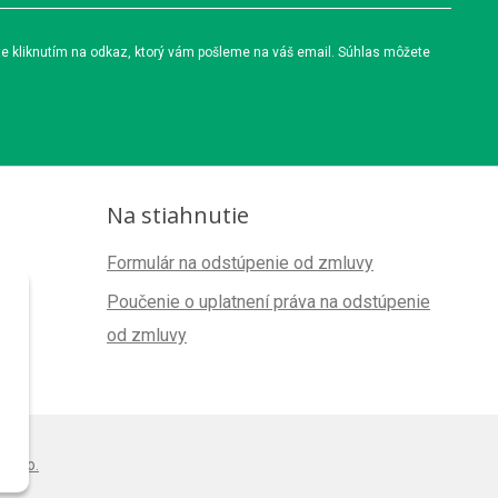
te kliknutím na odkaz, ktorý vám pošleme na váš email. Súhlas môžete
Na stiahnutie
Formulár na odstúpenie od zmluvy
Poučenie o uplatnení práva na odstúpenie
od zmluvy
s.r.o.