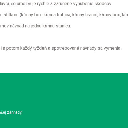
davci, čo umožňuje rýchle a
zaručené vyhubenie
škodcov
.
štítkom (kŕmny box, kŕmna trubica, kŕmny hranol, kŕmny box, kŕm
ramov
návnad na jednu
kŕmnu stanicu.
dni a potom každý týždeň a spotrebované návnady sa vymenia
.
ašej záhrady,