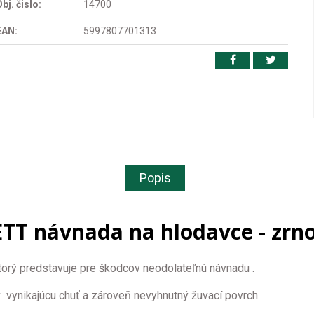
bj. čislo:
14700
EAN:
5997807701313
Popis
TT návnada na hlodavce - zrno
ktorý predstavuje pre škodcov neodolateľnú návnadu .
v vynikajúcu chuť a zároveň nevyhnutný žuvací
povrch.