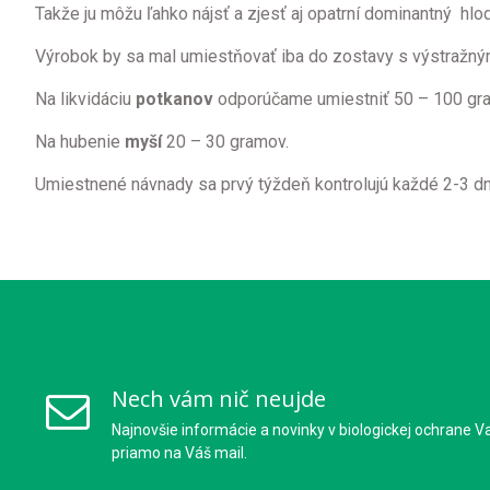
T
akže ju môžu ľahko nájsť a zjesť aj opatrní dominantný hlo
Výrobok by sa mal umiestňovať iba do zostavy s výstražným 
Na
likvidáciu
potkanov
odporúčame umiestniť 50 – 100 g
Na hubenie
myší
20 – 30
gramov
.
Umiestnené
návnady sa prvý týždeň kontrolujú každé 2-3 
Nech vám nič neujde
Najnovšie informácie a novinky v biologickej ochrane V
priamo na Váš mail.