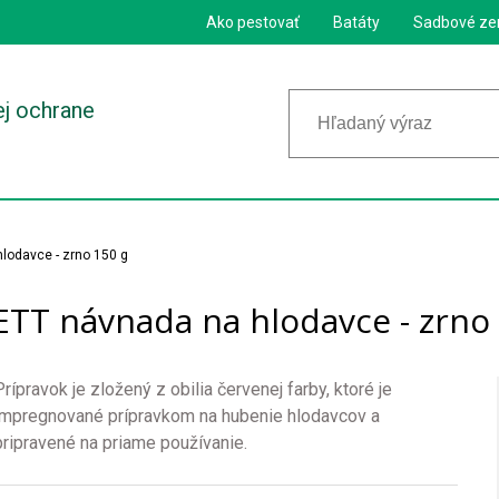
Ako pestovať
Batáty
Sadbové ze
ej ochrane
lodavce - zrno 150 g
TT návnada na hlodavce - zrno
Prípravok je zložený z obilia červenej farby, ktoré je
impregnované prípravkom na hubenie hlodavcov a
pripravené na priame používanie.