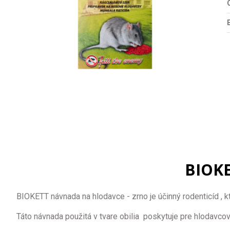
O
BIOKE
BIOKETT návnada na hlodavce - zrno je účinný rodenticíd , 
Táto návnada použitá v tvare obilia poskytuje pre hlodavco