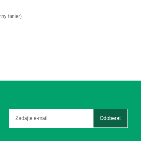
ny tanier)
.
Odoberať