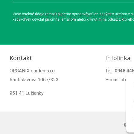
Vaše osobné údaje (email) budeme spracovávať len za týmto účelom v súl
kedykoľvek odvolať písomne, emailom alebo kliknutím na odkaz z ktoréh
Kontakt
Infolinka
ORGANIX garden s.r.o.
Tel.:
0948 44
Rastislavova 1067/323
E-mail: obch
951 41 Lužianky
© 20