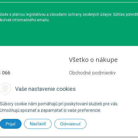
ade s platnou legislatívou a zásadami ochrany osobných údajov. Súhlas potvrdí
okoľvek informačného emailu.
Všetko o nákupe
5 066
Obchodné podmienky
od@organixgarden.sk
Ochrana súkromia
Vaše nastavenie cookies
Reklamačné podmienky
Súbory cookie nám pomáhajú pri poskytovaní služieb pre vás.
Umožňujú spoznať a zapamätať si vaše preferencie.
Prijať
Nastaviť
Odmietnuť
26 ORGANIXgarden •
NextShop
&
e-shop Pohoda Connector
by
NextCom 