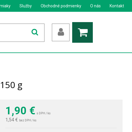
miaky
Služby
Obchodné podmienky
O nás
Kontakt
 150 g
1,90
€
s DPH / ks
1,54 €
bez DPH / ks