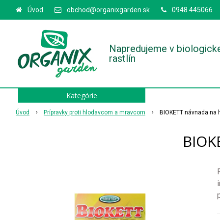
Úvod
obchod@organixgarden.sk
0948 445066
Napredujeme v biologick
rastlín
Kategórie
Úvod
Prípravky proti hlodavcom a mravcom
BIOKETT návnada na h
BIOKE