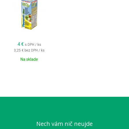
4
€
s DPH / ks
3,25 €
bez DPH / ks
Na sklade
Nech vám nič neujde