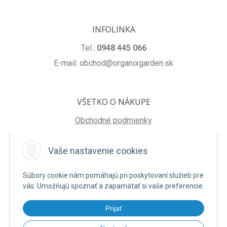
INFOLINKA
Tel.:
0948 445 066
E-mail: obchod@organixgarden.sk
VŠETKO O NÁKUPE
Obchodné podmienky
Ochrana súkromia
Vaše nastavenie cookies
Reklamačné podmienky
Súbory cookie nám pomáhajú pri poskytovaní služieb pre
NA STIAHNUTIE
vás. Umožňujú spoznať a zapamätať si vaše preferencie.
Formulár na odstúpenie od zmluvy
Prijať
Poučenie o uplatnení práva na odstúpenie od zmluvy