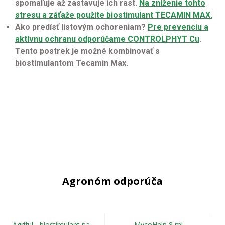
spomaľuje až zastavuje ich rast.
Na zníženie tohto
stresu a záťaže použite biostimulant TECAMIN MAX.
Ako predísť listovým ochoreniam?
Pre prevenciu a
aktívnu ochranu odporúčame CONTROLPHYT Cu
.
Tento postrek je možné kombinovať s
biostimulantom Tecamin Max.
Agronóm odporúča
Agriful - biostimulant na
MycoHelp 8 ml