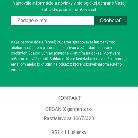
Najnovšie informácie a novinky v biologickej ochrane Vašej
záhrady, priamo na Váš mail.
Odoberať
Vaše osobné údaje (email) budeme spracovávať len za týmto
účelom v súlade s platnou legislatívou a zásadami ochrany
osobných údajov. Súhlas potvrdíte kliknutím na odkaz, ktorý vám
pošleme na váš email. Súhlas môžete kedykoľvek odvolať písomne,
emailom alebo kliknutím na odkaz z ktoréhokoľvek informačného
emailu.
KONTAKT
ORGANIX garden s.r.o.
Rastislavova 1067/323
951 41 Lužianky