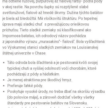
má odtiene ružovej, purpurovej až fialovej farby- podľa pôdy
v akej rastie. Na povrchu šupky sú rozptýlené slabé
svetloružové, fialové až hnedé škvrny. Dužina týchto batátov
je biela až bledožltá. Má vločkovitú štruktúru. Po tepelnej
úprava majú sladkú chuť s prevažujúcou orieškovou
príchuťou. Tieto sladké zemiaky sú klasifikované ako
Impomoea batatas, ich odrodový názov pochádza
z japonského výrazu: „murasakino“- fialová“. Bola vyšľachtená
vo Výskumnej stanici sladkých zemiakov na Louisianskej
štátnej univerzite v Chase.
Táto odroda bola šľachtená a je pestovaná kvôli svojej
typickej chuti a vyššej odolnosti voči chorobám, ktoré
pochádzajú z pôdy a háďatkám.
Je menej atraktívna pre škodlivý hmyz.
Preferuje ľahké pôdy.
Poskytuje vysoké úrody, no treba dbať na skoršiu výsadbu
(do polovice mája), a zároveň dodržať všetky všetky
štandardy pre pestovanie batátov na Slovensku.