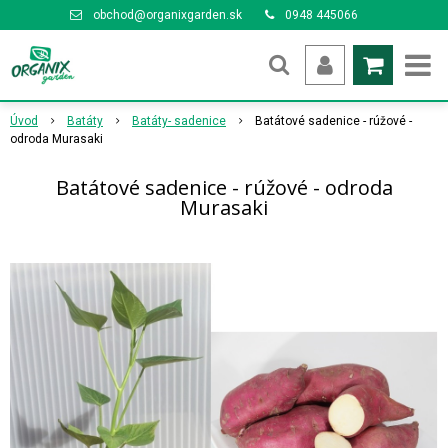
obchod@organixgarden.sk
0948 445066
Úvod
Batáty
Batáty- sadenice
Batátové sadenice - rúžové -
odroda Murasaki
Batátové sadenice - rúžové - odroda
Murasaki