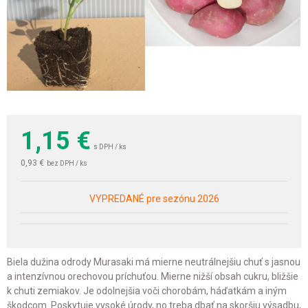
1,15
€
s DPH / ks
0,93 €
bez DPH / ks
VYPREDANÉ pre sezónu 2026
Biela dužina odrody Murasaki má mierne neutrálnejšiu chuť s jasnou
a intenzívnou orechovou príchuťou. Mierne nižší obsah cukru, bližšie
k chuti zemiakov. Je odolnejšia voči chorobám, háďatkám a iným
škodcom. Poskytuje vysoké úrody, no treba dbať na skoršiu výsadbu,