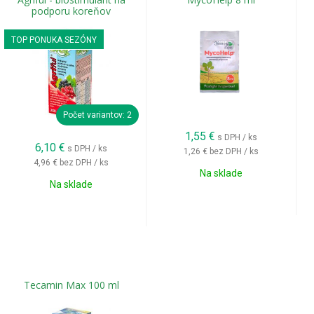
podporu koreňov
TOP PONUKA SEZÓNY
Počet variantov: 2
1,55
€
s DPH / ks
6,10
€
s DPH / ks
1,26 €
bez DPH / ks
4,96 €
bez DPH / ks
Na sklade
Na sklade
Tecamin Max 100 ml