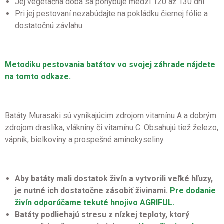
Jej vegetačná doba sa pohybuje medzi 120 až 130 dní.
Pri jej pestovaní nezabúdajte na pokládku čiernej fólie a
dostatočnú závlahu.
Metodiku pestovania batátov vo svojej záhrade nájdete
na tomto odkaze.
Batáty Murasaki sú vynikajúcim zdrojom vitamínu A a dobrým
zdrojom draslíka, vlákniny či vitamínu C. Obsahujú tiež železo,
vápnik, bielkoviny a prospešné aminokyseliny.
Aby batáty mali dostatok živín a vytvorili veľké hľuzy,
je nutné ich dostatočne zásobiť živinami.
Pre dodanie
živín odporúčame tekuté hnojivo AGRIFUL.
Batáty podliehajú stresu z nízkej teploty, ktorý