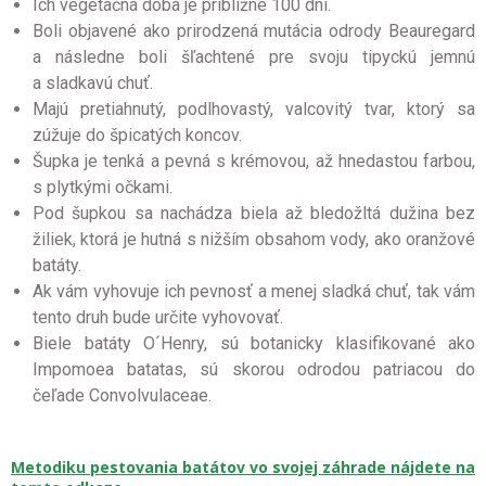
Ich vegetačná doba je približne 100 dní.
Boli objavené ako prirodzená mutácia odrody Beauregard
a následne boli šľachtené pre svoju tipyckú jemnú
a sladkavú chuť.
Majú pretiahnutý, podlhovastý, valcovitý tvar, ktorý sa
zúžuje do špicatých koncov.
Šupka je tenká a pevná s krémovou, až hnedastou farbou,
s plytkými očkami.
Pod šupkou sa nachádza biela až bledožltá dužina bez
žiliek, ktorá je hutná s nižším obsahom vody, ako oranžové
batáty.
Ak vám vyhovuje ich pevnosť a menej sladká chuť, tak vám
tento druh bude určite vyhovovať.
Biele batáty O´Henry, sú botanicky klasifikované ako
Impomoea batatas, sú skorou odrodou patriacou do
čeľade Convolvulaceae.
Metodiku pestovania batátov vo svojej záhrade nájdete na