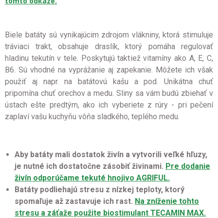
tomto odkaze.
Biele batáty sú vynikajúcim zdrojom vlákniny, ktorá stimuluje
tráviaci trakt, obsahuje draslík, ktorý pomáha regulovať
hladinu tekutín v tele. Poskytujú taktiež vitamíny ako A, E, C,
B6. Sú vhodné na vyprážanie aj zapekanie. Môžete ich však
použiť aj napr. na batátovú kašu a pod. Unikátna chuť
pripomína chuť orechov a medu. Sliny sa vám budú zbiehať v
ústach ešte predtým, ako ich vyberiete z rúry - pri pečení
zaplaví vašu kuchyňu vôňa sladkého, teplého medu.
Aby batáty mali dostatok živín a vytvorili veľké hľuzy,
je nutné ich dostatočne zásobiť živinami.
Pre dodanie
živín odporúčame tekuté hnojivo AGRIFUL.
Batáty podliehajú stresu z nízkej teploty, ktorý
spomaľuje až zastavuje ich rast.
Na zníženie tohto
stresu a záťaže použite biostimulant TECAMIN MAX.