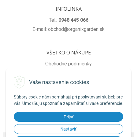
INFOLINKA
Tel.:
0948 445 066
E-mail: obchod@organixgarden.sk
VŠETKO O NÁKUPE
Obchodné podmienky
Ochrana súkromia
Vaše nastavenie cookies
Reklamačné podmienky
Súbory cookie nám pomáhajú pri poskytovaní služieb pre
NA STIAHNUTIE
vás. Umožňujú spoznať a zapamätať si vaše preferencie.
Formulár na odstúpenie od zmluvy
Prijať
Poučenie o uplatnení práva na odstúpenie od zmluvy
Nastaviť