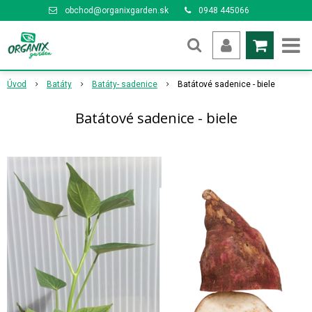
obchod@organixgarden.sk
0948 445066
Úvod
Batáty
Batáty- sadenice
Batátové sadenice - biele
Batátové sadenice - biele