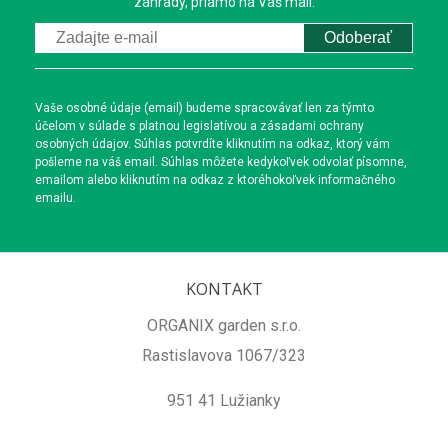
záhrady, priamo na Váš mail.
Odoberať
Vaše osobné údaje (email) budeme spracovávať len za týmto
účelom v súlade s platnou legislatívou a zásadami ochrany
osobných údajov. Súhlas potvrdíte kliknutím na odkaz, ktorý vám
pošleme na váš email. Súhlas môžete kedykoľvek odvolať písomne,
emailom alebo kliknutím na odkaz z ktoréhokoľvek informačného
emailu.
KONTAKT
ORGANIX garden s.r.o.
Rastislavova 1067/323
951 41 Lužianky