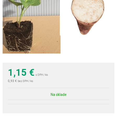
1,15
€
s DPH / ks
0,93 €
bez DPH / ks
Na sklade