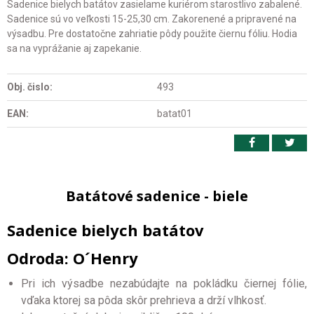
Sadenice bielych batátov zasielame kuriérom starostlivo zabalené.
Sadenice sú vo veľkosti 15-25,30 cm. Zakorenené a pripravené na
výsadbu. Pre dostatočne zahriatie pôdy použite čiernu fóliu. Hodia
sa na vyprážanie aj zapekanie.
Obj. čislo:
493
EAN:
batat01
Batátové sadenice - biele
Sadenice bielych batátov
Odroda: O´Henry
Pri ich výsadbe nezabúdajte na pokládku čiernej fólie,
vďaka ktorej sa pôda skôr prehrieva a drží vlhkosť.