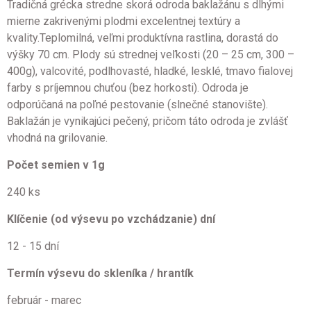
Tradičná grécka stredne skorá odroda baklažánu s dlhými
mierne zakrivenými plodmi excelentnej textúry a
kvality.Teplomilná, veľmi produktívna rastlina, dorastá do
výšky 70 cm. Plody sú strednej veľkosti (20 – 25 cm, 300 –
400g), valcovité, podlhovasté, hladké, lesklé, tmavo fialovej
farby s príjemnou chuťou (bez horkosti). Odroda je
odporúčaná na poľné pestovanie (slnečné stanovište).
Baklažán je vynikajúci pečený, pričom táto odroda je zvlášť
vhodná na grilovanie.
Počet semien v 1g
240 ks
Klíčenie (od výsevu po vzchádzanie) dní
12 - 15 dní
Termín výsevu do skleníka / hrantík
február - marec