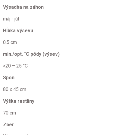
Výsadba na záhon
máj - júl
Hĺbka výsevu
0,5 cm
min./opt. °C pôdy (výsev)
>20 – 25 °C
Spon
80 x 45 cm
Výška rastliny
70 cm
Zber