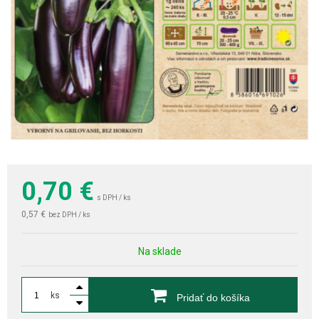
0,70
€
s DPH / ks
0,57 €
bez DPH / ks
Na sklade
ks
Pridať do košíka