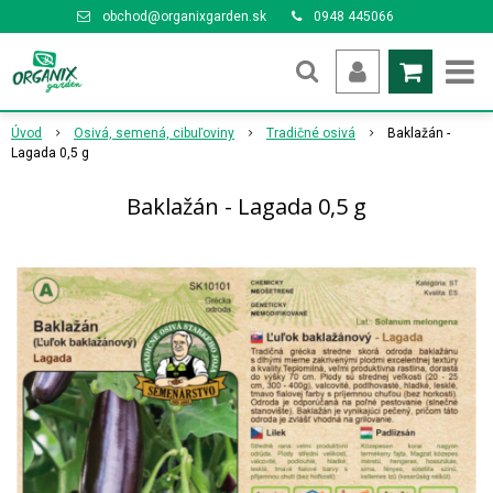
obchod@organixgarden.sk
0948 445066
Úvod
Osivá, semená, cibuľoviny
Tradičné osivá
Baklažán -
Lagada 0,5 g
Baklažán - Lagada 0,5 g