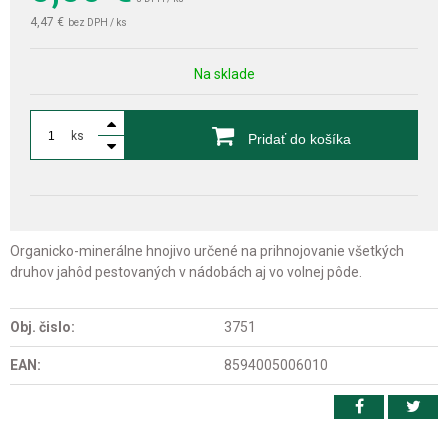
4,47 €
bez DPH / ks
Na sklade
ks
Pridať do košíka
Organicko-minerálne hnojivo určené na prihnojovanie všetkých
druhov jahôd pestovaných v nádobách aj vo volnej pôde.
Obj. čislo:
3751
EAN:
8594005006010