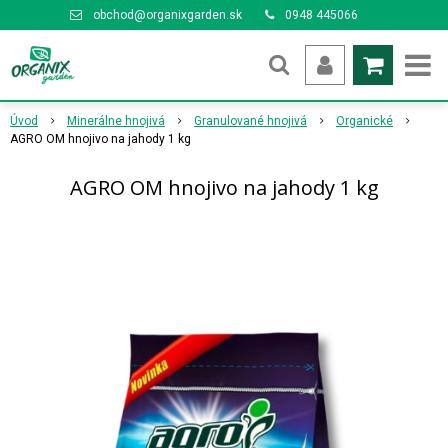
obchod@organixgarden.sk
0948 445066
Úvod
Minerálne hnojivá
Granulované hnojivá
Organické
AGRO OM hnojivo na jahody 1 kg
AGRO OM hnojivo na jahody 1 kg