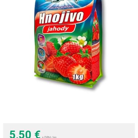
5,50
€
s DPH / ks