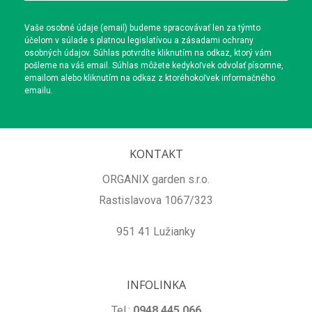
Vaše osobné údaje (email) budeme spracovávať len za týmto
účelom v súlade s platnou legislatívou a zásadami ochrany
osobných údajov. Súhlas potvrdíte kliknutím na odkaz, ktorý vám
pošleme na váš email. Súhlas môžete kedykoľvek odvolať písomne,
emailom alebo kliknutím na odkaz z ktoréhokoľvek informačného
emailu.
KONTAKT
ORGANIX garden s.r.o.
Rastislavova 1067/323
951 41 Lužianky
INFOLINKA
Tel.:
0948 445 066