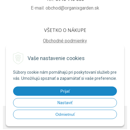
E-mail: obchod@organixgarden.sk
VŠETKO O NÁKUPE
Obchodné podmienky
Ochrana súkromia
Vaše nastavenie cookies
Reklamačné podmienky
Súbory cookie nám pomáhajú pri poskytovaní služieb pre
NA STIAHNUTIE
vás. Umožňujú spoznať a zapamätať si vaše preferencie.
Formulár na odstúpenie od zmluvy
Prijať
Poučenie o uplatnení práva na odstúpenie od zmluvy
Nastaviť
© 2026 ORGANIXgarden •
NextShop
&
e-shop Pohoda Connector
by
NextCom
Odmietnuť
s.r.o.