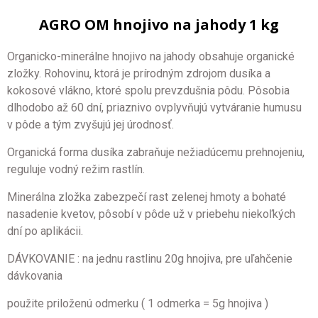
AGRO OM hnojivo na jahody 1 kg
Organicko-minerálne hnojivo na jahody obsahuje organické
zložky. Rohovinu, ktorá je prírodným zdrojom dusíka a
kokosové vlákno, ktoré spolu prevzdušnia pôdu. Pôsobia
dlhodobo až 60 dní, priaznivo ovplyvňujú vytváranie humusu
v pôde a tým zvyšujú jej úrodnosť.
Organická forma dusíka zabraňuje nežiadúcemu prehnojeniu,
reguluje vodný režim rastlín.
Minerálna zložka zabezpečí rast zelenej hmoty a bohaté
nasadenie kvetov, pôsobí v pôde už v priebehu niekoľkých
dní po aplikácii.
DÁVKOVANIE : na jednu rastlinu 20g hnojiva, pre uľahčenie
dávkovania
použite priloženú odmerku ( 1 odmerka = 5g hnojiva )