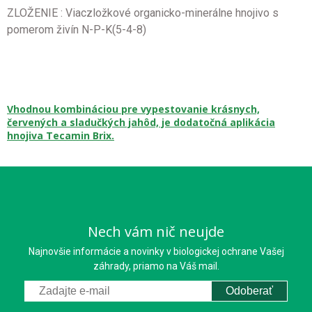
ZLOŽENIE : Viaczložkové organicko-minerálne hnojivo s
pomerom živín N-P-K(5-4-8)
Vhodnou kombináciou pre vypestovanie krásnych,
červených a sladučkých jahôd, je dodatočná aplikácia
hnojiva Tecamin Brix.
Nech vám nič neujde
Najnovšie informácie a novinky v biologickej ochrane Vašej
záhrady, priamo na Váš mail.
Odoberať