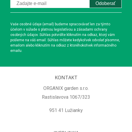
Odoberať
Vaše osobné údaje (email) budeme spracovávať len za týmto
účelom v súlade s platnou legislatívou a zásadami ochrany
osobných údajov. Súhlas potvrdíte kliknutím na odkaz, ktorý vám
pošleme na váš email. Súhlas môžete kedykoľvek odvolať písomne,
emailom alebo kliknutím na odkaz z ktoréhokoľvek informačného
emailu.
KONTAKT
ORGANIX garden s.r.o.
Rastislavova 1067/323
951 41 Lužianky