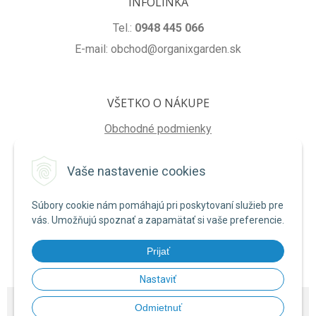
INFOLINKA
Tel.:
0948 445 066
E-mail: obchod@organixgarden.sk
VŠETKO O NÁKUPE
Obchodné podmienky
Ochrana súkromia
Vaše nastavenie cookies
Reklamačné podmienky
Súbory cookie nám pomáhajú pri poskytovaní služieb pre
NA STIAHNUTIE
vás. Umožňujú spoznať a zapamätať si vaše preferencie.
Formulár na odstúpenie od zmluvy
Prijať
Poučenie o uplatnení práva na odstúpenie od zmluvy
Nastaviť
© 2026 ORGANIXgarden •
NextShop
&
e-shop Pohoda Connector
by
NextCom
Odmietnuť