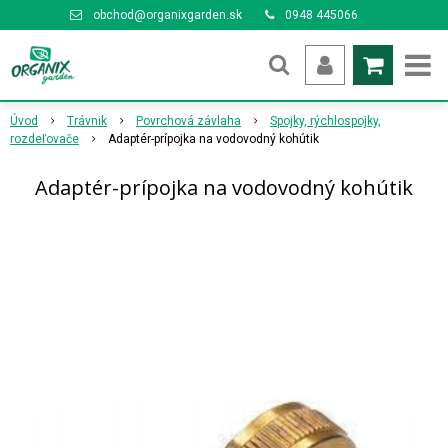
obchod@organixgarden.sk
0948 445066
Úvod
Trávnik
Povrchová závlaha
Spojky, rýchlospojky,
rozdeľovače
Adaptér-prípojka na vodovodný kohútik
Adaptér-prípojka na vodovodný kohútik