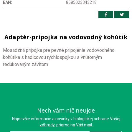
EAN:
8585023343218
Adaptér-prípojka na vodovodný kohútik
Mosadzná prípojka pre pevné pripojenie vodovodného
kohútika s hadicovou rýchlospojkou s v
nútorným
redukovaným závitom
Nech vám nič neujde
Najnovšie informácie a novinky v biologickej ochrane Vašej
záhrady, priamo na Váš mail.