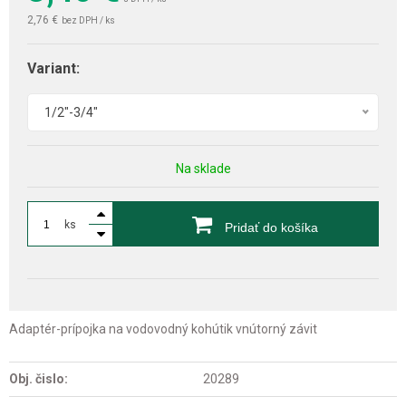
2,76 €
bez DPH / ks
Variant:
1/2"-3/4"
Na sklade
ks
Pridať do košíka
Adaptér-prípojka na vodovodný kohútik vnútorný závit
Obj. čislo:
20289