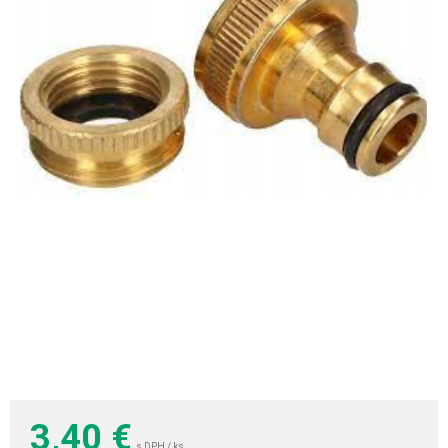
3,40
€
s DPH / ks