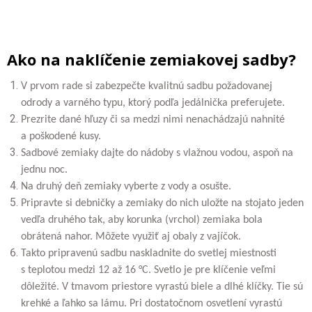
Ako na naklíčenie zemiakovej sadby?
V prvom rade si zabezpečte kvalitnú sadbu požadovanej
odrody a varného typu, ktorý podľa jedálnička preferujete.
Prezrite dané hľuzy či sa medzi nimi nenachádzajú nahnité
a poškodené kusy.
Sadbové zemiaky dajte do nádoby s vlažnou vodou, aspoň na
jednu noc.
Na druhý deň zemiaky vyberte z vody a osušte.
Pripravte si debničky a zemiaky do nich uložte na stojato jeden
vedľa druhého tak, aby korunka (vrchol) zemiaka bola
obrátená nahor. Môžete využiť aj obaly z vajíčok.
Takto pripravenú sadbu naskladnite do svetlej miestnosti
s teplotou medzi 12 až 16 °C. Svetlo je pre klíčenie veľmi
dôležité. V tmavom priestore vyrastú biele a dlhé klíčky. Tie sú
krehké a ľahko sa lámu. Pri dostatočnom osvetlení vyrastú