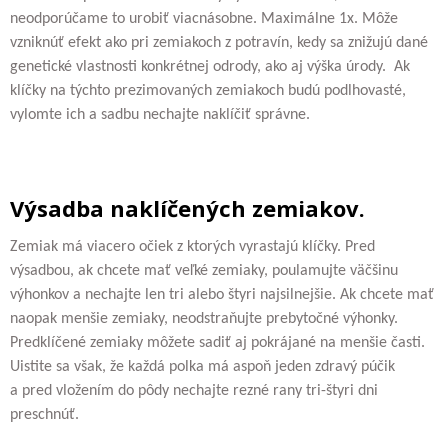
neodporúčame to urobiť viacnásobne. Maximálne 1x. Môže
vzniknúť efekt ako pri zemiakoch z potravín, kedy sa znižujú dané
genetické vlastnosti konkrétnej odrody, ako aj výška úrody.
Ak
klíčky na týchto prezimovaných zemiakoch budú podlhovasté,
vylomte ich a sadbu nechajte naklíčiť správne.
Výsadba naklíčených zemiakov.
Zemiak má viacero očiek z ktorých vyrastajú klíčky. Pred
výsadbou, ak chcete mať veľké zemiaky, poulamujte väčšinu
výhonkov a nechajte len tri alebo štyri najsilnejšie. Ak chcete mať
naopak menšie zemiaky, neodstraňujte prebytočné výhonky.
Predklíčené zemiaky môžete sadiť aj pokrájané na menšie časti.
Uistite sa však, že každá polka má aspoň jeden zdravý púčik
a pred vložením do pôdy nechajte rezné rany tri-štyri dni
preschnúť.