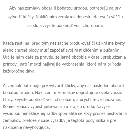
Aby nás zemiaky obdarili bohatou úrodou, potrebujú najprv
vytvoriť klíčky. Naklíčením zemiakov dopestujete oveľa väčšiu
úrodu a zvýšite odolnosť voči chorobám.
Každá rastlina, pred tým než začne produkovať či už krásne kvety
alebo chutné plody musí započať svoj rast klíčením a pučaním.
Určite nám dáte za pravdu, že jarné obdobie v čase „prebúdzania
prírody“ patrí medzi najkrajšie vyobrazenia, ktoré nám príroda
každoročne dáva.
Aj zemiak potrebuje prv vytvoriť klíčky, aby nás následne obdaril
bohatou úrodou. Naklíčením zemiakov dopestujete oveľa väčšie
hľuzy. Zvýšite odolnosť voči chorobám, a urýchlite vzchádzanie.
Koniec koncov vypestujete väčšiu a krajšiu úrodu. Navyše
výsadbou nenaklíčenej sadby spomalíte celkový proces pestovania
zemiakov, pretože v čase výsadby je teplota pôdy nízka a pre
naklíčenie nevyhovujúca.