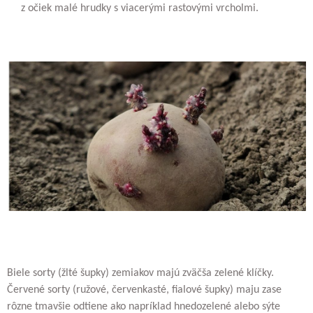
z očiek malé hrudky s viacerými rastovými vrcholmi.
Biele sorty (žlté šupky) zemiakov majú zväčša zelené klíčky.
Červené sorty (ružové, červenkasté, fialové šupky) maju zase
rôzne tmavšie odtiene ako napríklad hnedozelené alebo sýte