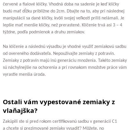
červené a fialové klíčky. Vhodná doba na sadenie je keď klíčky
budú mať dĺžku približne do 2cm. Dbajte na to, aby pri následnej
manipulácií sa dané klíčky, kvôli svojej veľkosti príliš nelámali. Je
lepšie mať menšie klíčky, než prerastené. Klíčenie trvá asi 3 – 4
týždne, podľa podmienok a druhu zemiakov.
Na klíčenie a následnú výsadbu je vhodné využiť zemiakovú sadbu
od overeného dodávateľa. Nepoužívajte zemiaky z potravín.
Zemiaky z potravín majú inú generáciu množenia. Takéto zemiaky
sú náchylnejšie na ochorenia a pri rovnakom množstve práce vám
vyrastie menšia úroda.
Ostali vám vypestované zemiaky z
vlaňajška?
Zakúpili ste si pred rokom certifikovanú sadbu v generácií C1
a chcete si prezimované zemiaky vysadiť? Môžete, no