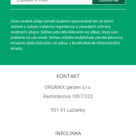
Vaše osobné údaje (email) budeme spracovávať len za týmto
účelom v súlade s platnou legislatívou a zásadami ochrany
osobných údajov. Súhlas potvrdíte kliknutím na odkaz, ktorý vám
pošleme na váš email. Súhlas môžete kedykoľvek odvolať písomne,
emailom alebo kliknutím na odkaz z ktoréhokoľvek informačného
emailu.
KONTAKT
ORGANIX garden s.r.o.
Rastislavova 1067/323
951 41 Lužianky
INFOLINKA