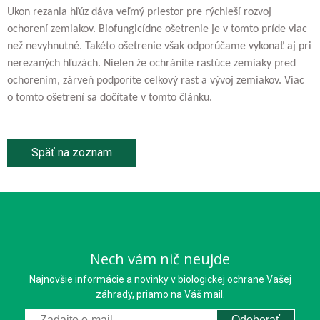
Ukon rezania hľúz dáva veľmý priestor pre rýchleší rozvoj
ochorení zemiakov. Biofungicídne ošetrenie je v tomto príde viac
než nevyhnutné. Takéto ošetrenie však odporúčame vykonať aj pri
nerezaných hľuzách. Nielen že ochránite rastúce zemiaky pred
ochorením, zárveň podporíte celkový rast a vývoj zemiakov. Viac
o tomto ošetrení sa dočítate v tomto článku.
Späť na zoznam
Nech vám nič neujde
Najnovšie informácie a novinky v biologickej ochrane Vašej
záhrady, priamo na Váš mail.
Odoberať