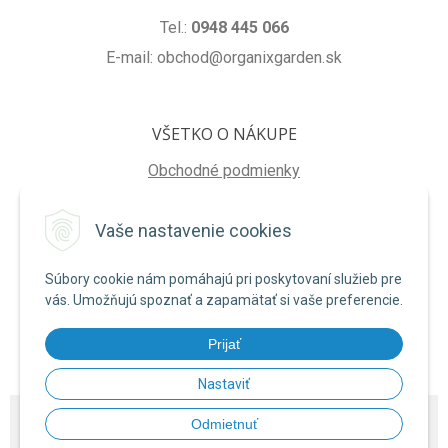
Tel.:
0948 445 066
E-mail: obchod@organixgarden.sk
VŠETKO O NÁKUPE
Obchodné podmienky
Ochrana súkromia
Vaše nastavenie cookies
Reklamačné podmienky
Súbory cookie nám pomáhajú pri poskytovaní služieb pre
NA STIAHNUTIE
vás. Umožňujú spoznať a zapamätať si vaše preferencie.
Formulár na odstúpenie od zmluvy
Prijať
Poučenie o uplatnení práva na odstúpenie od zmluvy
Nastaviť
© 2026 ORGANIXgarden •
NextShop
&
e-shop Pohoda Connector
by
NextCom
Odmietnuť