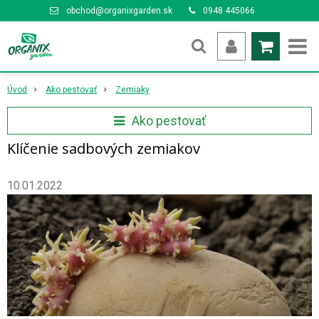
obchod@organixgarden.sk
0948 445066
Úvod
Ako pestovať
Zemiaky
Ako pestovať
Klíčenie sadbových zemiakov
10.01.2022