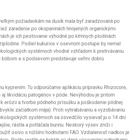
veľkým požiadavkám na dusík mala byť zaradzovaná po
aktiež zaradenie po okopaninách hnojených organickými
chách je ich pestovanie výhodné po kŕmnych plodinách
ziplodine. Podiel kukurice v osevnom postupe by nemal
v ekologických systémoch vhodné vzhľadom k pretrvávaniu
i s bôbom a s podsevom predstavuje veľmi dobrú
inu kyprením. Tu odporúčame aplikáciu prípravku Rhizocore,
 aj likvidáciu patogénov v pôde. Nevýhodou je pritom
i k erózii a tvorbe pôdneho prísušku a poškodenie pôdnej
(obvykle začiatkom mája). Proti vyhrabávaniu a vyzobávaniu
ekologických systémoch sa osvedčilo vysievať ju o 14 dní
jšie, rástla a potláčala burinu. Neskorý výsev zníži i
užiť osivo s nižšími hodnotami FAO. Vzdialenosť riadkov je
cie. Počty rastlín na hektár sú dané výsevnými jednotkami