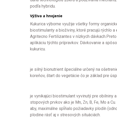
podľa hybridu.
Výživa a hnojenie
Kukurica výborne využije všetky formy organick
biostimulanty a bioživiny, ktoré pracujú rýchlo 
Agritecno Fertilizantes v nízkych dávkach.Pret
aplikáciu týchto prípravkov. Dávkovanie a spôs
kukuricu.
je silný bionutrient špeciálne určený na ošetren
koreňov, štart do vegetácie čo je základ pre ú
je vynikajúci biostimulant vyvinutý pre obilniny
stopových prvkov ako je Mn, Zn, B, Fe, Mo a Cu
aby, maximálne spĺňalo požiadavky plodín (odno
plodine rásť aj v stresových situáciách.