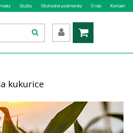
miaky
Služby
Obchodné podmienky
O nás
Kontakt
a kukurice