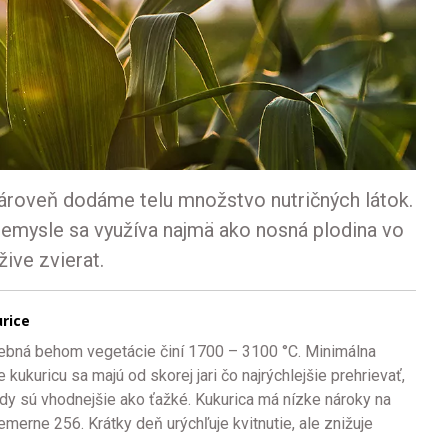
zároveň dodáme telu množstvo nutričných látok.
riemysle sa využíva najmä ako nosná plodina vo
žive zvierat.
rice
otrebná behom vegetácie činí 1700 – 3100 °C. Minimálna
kukuricu sa majú od skorej jari čo najrýchlejšie prehrievať,
dy sú vhodnejšie ako ťažké. Kukurica má nízke nároky na
emerne 256. Krátky deň urýchľuje kvitnutie, ale znižuje