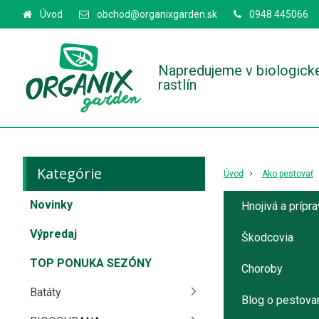
Úvod
obchod@organixgarden.sk
0948 445066
Napredujeme v biologick
rastlín
Kategórie
Úvod
Ako pestovať
Novinky
Hnojivá a prípr
Výpredaj
Škodcovia
TOP PONUKA SEZÓNY
Choroby
Batáty
Blog o pestova