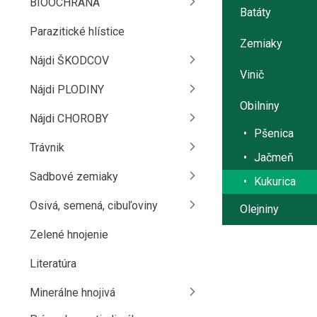
BIOOCHRANA
Batáty
Parazitické hlístice
Zemiaky
Nájdi ŠKODCOV
Vinič
Nájdi PLODINY
Obilniny
Nájdi CHOROBY
Pšenica
Trávnik
Jačmeň
Sadbové zemiaky
Kukurica
Osivá, semená, cibuľoviny
Olejniny
Zelené hnojenie
Literatúra
Minerálne hnojivá