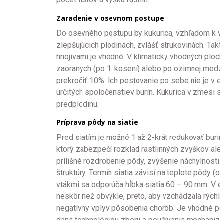
Zaradenie v osevnom postupe
Do osevného postupu by kukurica, vzhľadom k 
zlepšujúcich plodinách, zvlášť strukovinách. T
hnojivami je vhodné. V klimaticky vhodných plo
zaoraných (po 1. kosení) alebo po ozimnej med
prekročiť 10%. Ich pestovanie po sebe nie je 
určitých spoločenstiev burín. Kukurica v zmes
predplodinu.
Príprava pôdy na siatie
Pred siatím je možné 1 až 2-krát redukovať bur
ktorý zabezpečí rozklad rastlinných zvyškov ale
prílišné rozdrobenie pôdy, zvýšenie náchylnost
štruktúry. Termín siatia závisí na teplote pôdy 
vtákmi sa odporúča hĺbka siatia 60 – 90 mm. V 
neskôr než obvykle, preto, aby vzchádzala rýchle
negatívny vplyv pôsobenia chorôb. Je vhodné po
daná technológiou zberu a používania mechanizá