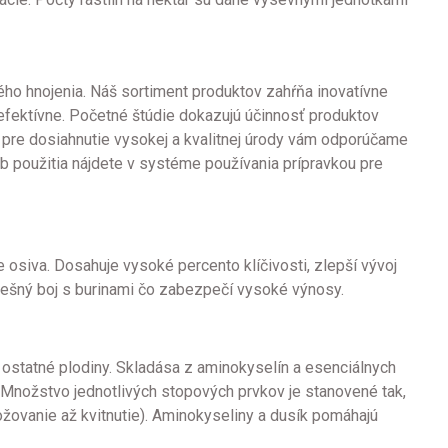
ého hnojenia. Náš sortiment produktov zahŕňa inovatívne
a efektívne. Početné štúdie dokazujú účinnosť produktov
o pre dosiahnutie vysokej a kvalitnej úrody vám odporúčame
ob použitia nájdete v systéme používania prípravkou pre
ie osiva. Dosahuje vysoké percento klíčivosti, zlepší vývoj
spešný boj s burinami čo zabezpečí vysoké výnosy.
 a ostatné plodiny. Skladása z aminokyselín a esenciálnych
. Množstvo jednotlivých stopových prvkov je stanovené tak,
žovanie až kvitnutie). Aminokyseliny a dusík pomáhajú