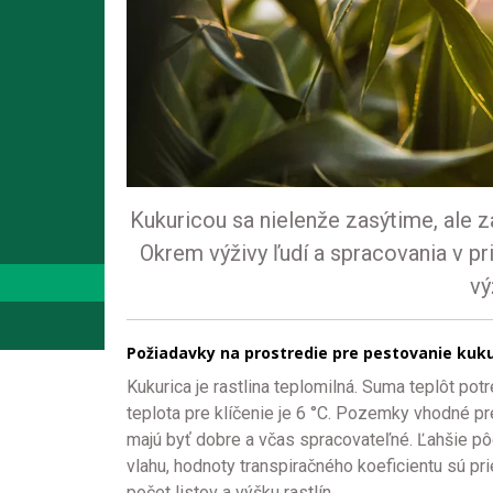
Kukuricou sa nielenže zasýtime, ale 
Okrem výživy ľudí a spracovania v p
vý
Požiadavky na prostredie pre pestovanie kuku
Kukurica je rastlina teplomilná. Suma teplôt p
teplota pre klíčenie je 6 °C. Pozemky vhodné pre 
majú byť dobre a včas spracovateľné. Ľahšie pô
vlahu, hodnoty transpiračného koeficientu sú pri
počet listov a výšku rastlín.