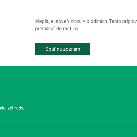
zlepšuje úroveň zinku v plodinách. Tento prípra
preniknúť do rastliny.
Späť na zoznam
ašej záhrady,