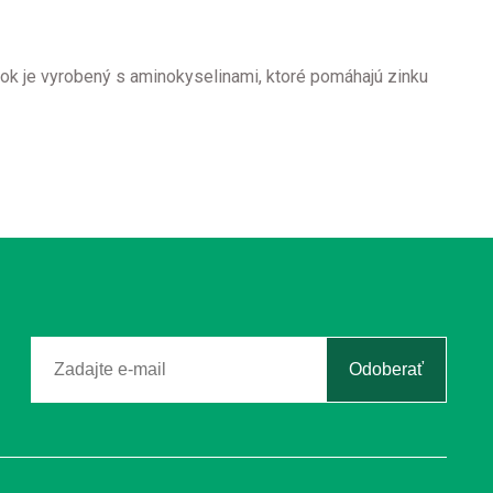
vok je vyrobený s aminokyselinami, ktoré pomáhajú zinku
Odoberať