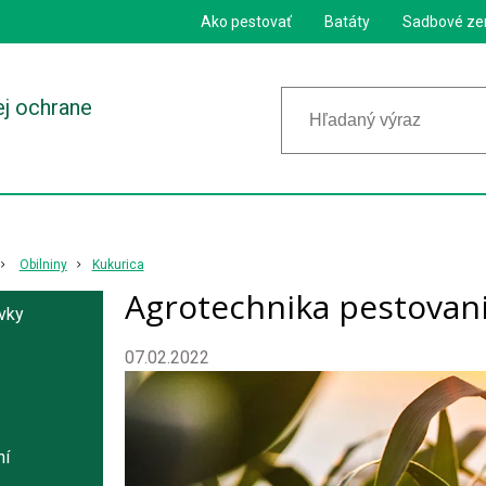
Ako pestovať
Batáty
Sadbové ze
ej ochrane
Obilniny
Kukurica
Agrotechnika pestovani
avky
07.02.2022
ní