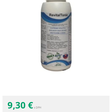
9,30
€
s DPH