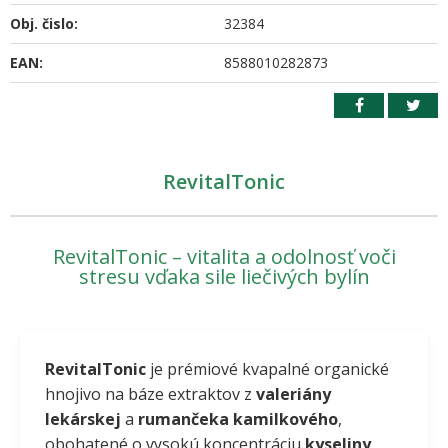
Obj. čislo:
32384
EAN:
8588010282873
RevitalTonic
RevitalTonic – vitalita a odolnosť voči
stresu vďaka sile liečivých bylín
RevitalTonic
je prémiové kvapalné organické
hnojivo na báze extraktov z
valeriány
lekárskej
a
rumančeka kamilkového
,
obohatené o vysokú koncentráciu
kyseliny