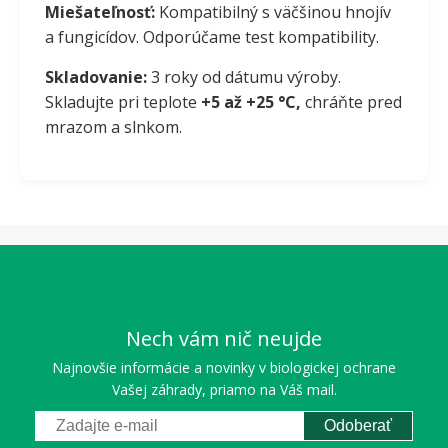
Miešateľnosť:
Kompatibilný s väčšinou hnojív
a fungicídov. Odporúčame test kompatibility.
Skladovanie:
3 roky od dátumu výroby.
Skladujte pri teplote
+5 až +25 °C,
chráňte pred
mrazom a slnkom.
Nech vám nič neujde
Najnovšie informácie a novinky v biologickej ochrane
Vašej záhrady, priamo na Váš mail.
Odoberať