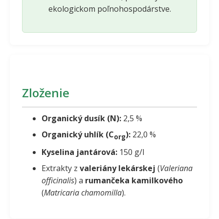
ekologickom poľnohospodárstve.
Zloženie
Organický dusík (N):
2,5 %
Organický uhlík (C
):
22,0 %
org
Kyselina jantárová:
150 g/l
Extrakty z
valeriány lekárskej
(
Valeriana
officinalis
) a
rumančeka kamilkového
(
Matricaria chamomilla
).