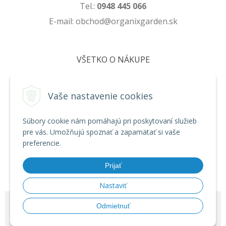
Tel.:
0948 445 066
E-mail: obchod@organixgarden.sk
VŠETKO O NÁKUPE
Obchodné podmienky
Ochrana súkromia
Vaše nastavenie cookies
Reklamačné podmienky
Súbory cookie nám pomáhajú pri poskytovaní služieb
pre vás. Umožňujú spoznať a zapamätať si vaše
NA STIAHNUTIE
preferencie.
Formulár na odstúpenie od zmluvy
Prijať
Poučenie o uplatnení práva na odstúpenie od zmluvy
Nastaviť
© 2026 ORGANIXgarden •
NextShop
&
e-shop Pohoda Connector
by
Odmietnuť
NextCom s.r.o.