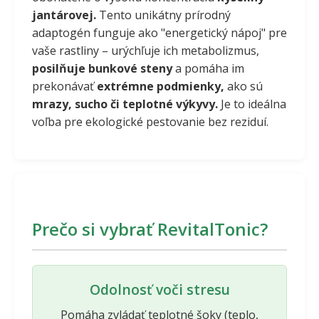
jantárovej.
Tento unikátny prírodný
adaptogén funguje ako "energetický nápoj" pre
vaše rastliny – urýchľuje ich metabolizmus,
posilňuje bunkové steny
a pomáha im
prekonávať
extrémne podmienky,
ako sú
mrazy, sucho či teplotné výkyvy.
Je to ideálna
voľba pre ekologické pestovanie bez reziduí.
Prečo si vybrať RevitalTonic?
Odolnosť voči stresu
Pomáha zvládať teplotné šoky (teplo,