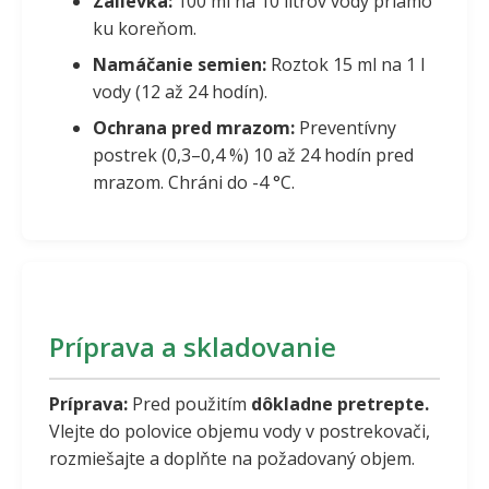
Zálievka:
100 ml na 10 litrov vody priamo
ku koreňom.
Namáčanie semien:
Roztok 15 ml na 1 l
vody (12 až 24 hodín).
Ochrana pred mrazom:
Preventívny
postrek (0,3–0,4 %) 10 až 24 hodín pred
mrazom. Chráni do -4 °C.
Príprava a skladovanie
Príprava:
Pred použitím
dôkladne pretrepte.
Vlejte do polovice objemu vody v postrekovači,
rozmiešajte a doplňte na požadovaný objem.