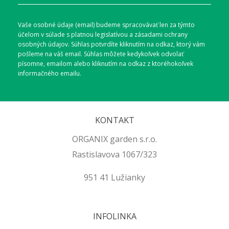
Vaše osobné údaje (email) budeme spracovávať len za týmto
účelom v súlade s platnou legislatívou a zásadami ochrany
osobných údajov. Súhlas potvrdíte kliknutím na odkaz, ktorý vám
pošleme na váš email. Súhlas môžete kedykoľvek odvolať
písomne, emailom alebo kliknutím na odkaz z ktoréhokoľvek
informačného emailu.
KONTAKT
ORGANIX garden s.r.o.
Rastislavova 1067/323
951 41 Lužianky
INFOLINKA