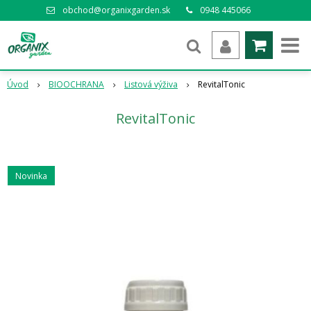
obchod@organixgarden.sk
0948 445066
Úvod
BIOOCHRANA
Listová výživa
RevitalTonic
RevitalTonic
Novinka