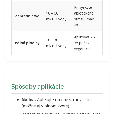
Pri výskyte
10 – 50
abiotického
Záhradníctvo
ml/10 l vody
stresu, max.
4x.
Aplikovať 2 –
10 – 30
Poľné plodiny
3x počas
ml/10 l vody
vegetácie.
Spôsoby aplikácie
Na list:
Aplikujte na obe strany listu
(možné aj v plnom kvete).